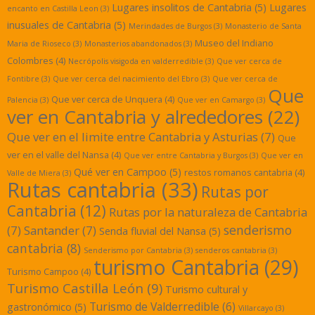
Lugares insolitos de Cantabria
(5)
Lugares
encanto en Castilla Leon
(3)
inusuales de Cantabria
(5)
Merindades de Burgos
(3)
Monasterio de Santa
Museo del Indiano
Maria de Rioseco
(3)
Monasterios abandonados
(3)
Colombres
(4)
Necrópolis visigoda en valderredible
(3)
Que ver cerca de
Fontibre
(3)
Que ver cerca del nacimiento del Ebro
(3)
Que ver cerca de
Que
Que ver cerca de Unquera
(4)
Palencia
(3)
Que ver en Camargo
(3)
ver en Cantabria y alrededores
(22)
Que ver en el limite entre Cantabria y Asturias
(7)
Que
ver en el valle del Nansa
(4)
Que ver entre Cantabria y Burgos
(3)
Que ver en
Qué ver en Campoo
(5)
restos romanos cantabria
(4)
Valle de Miera
(3)
Rutas cantabria
(33)
Rutas por
Cantabria
(12)
Rutas por la naturaleza de Cantabria
senderismo
(7)
Santander
(7)
Senda fluvial del Nansa
(5)
cantabria
(8)
Senderismo por Cantabria
(3)
senderos cantabria
(3)
turismo Cantabria
(29)
Turismo Campoo
(4)
Turismo Castilla León
(9)
Turismo cultural y
Turismo de Valderredible
(6)
gastronómico
(5)
Villarcayo
(3)