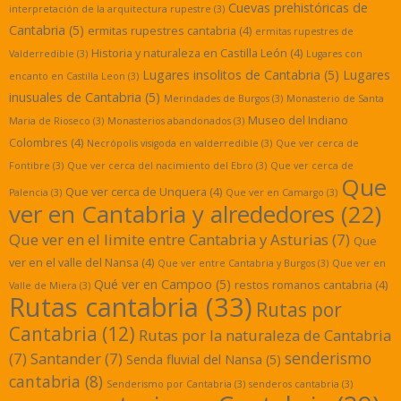
Cuevas prehistóricas de
interpretación de la arquitectura rupestre
(3)
Cantabria
(5)
ermitas rupestres cantabria
(4)
ermitas rupestres de
Historia y naturaleza en Castilla León
(4)
Valderredible
(3)
Lugares con
Lugares insolitos de Cantabria
(5)
Lugares
encanto en Castilla Leon
(3)
inusuales de Cantabria
(5)
Merindades de Burgos
(3)
Monasterio de Santa
Museo del Indiano
Maria de Rioseco
(3)
Monasterios abandonados
(3)
Colombres
(4)
Necrópolis visigoda en valderredible
(3)
Que ver cerca de
Fontibre
(3)
Que ver cerca del nacimiento del Ebro
(3)
Que ver cerca de
Que
Que ver cerca de Unquera
(4)
Palencia
(3)
Que ver en Camargo
(3)
ver en Cantabria y alrededores
(22)
Que ver en el limite entre Cantabria y Asturias
(7)
Que
ver en el valle del Nansa
(4)
Que ver entre Cantabria y Burgos
(3)
Que ver en
Qué ver en Campoo
(5)
restos romanos cantabria
(4)
Valle de Miera
(3)
Rutas cantabria
(33)
Rutas por
Cantabria
(12)
Rutas por la naturaleza de Cantabria
senderismo
(7)
Santander
(7)
Senda fluvial del Nansa
(5)
cantabria
(8)
Senderismo por Cantabria
(3)
senderos cantabria
(3)