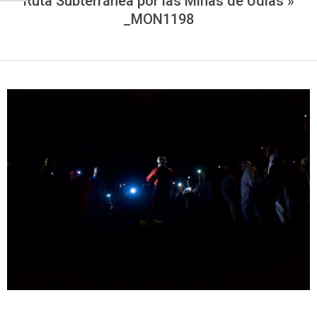
Ruta Subterránea por las Minas de Udías »
_MON1198