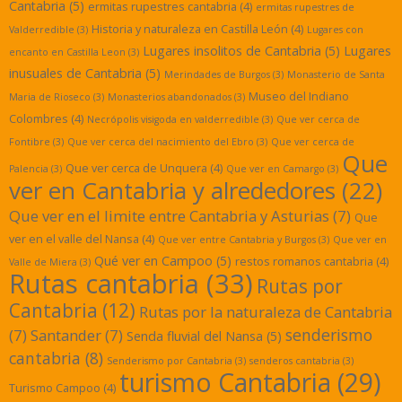
Cantabria
(5)
ermitas rupestres cantabria
(4)
ermitas rupestres de
Historia y naturaleza en Castilla León
(4)
Valderredible
(3)
Lugares con
Lugares insolitos de Cantabria
(5)
Lugares
encanto en Castilla Leon
(3)
inusuales de Cantabria
(5)
Merindades de Burgos
(3)
Monasterio de Santa
Museo del Indiano
Maria de Rioseco
(3)
Monasterios abandonados
(3)
Colombres
(4)
Necrópolis visigoda en valderredible
(3)
Que ver cerca de
Fontibre
(3)
Que ver cerca del nacimiento del Ebro
(3)
Que ver cerca de
Que
Que ver cerca de Unquera
(4)
Palencia
(3)
Que ver en Camargo
(3)
ver en Cantabria y alrededores
(22)
Que ver en el limite entre Cantabria y Asturias
(7)
Que
ver en el valle del Nansa
(4)
Que ver entre Cantabria y Burgos
(3)
Que ver en
Qué ver en Campoo
(5)
restos romanos cantabria
(4)
Valle de Miera
(3)
Rutas cantabria
(33)
Rutas por
Cantabria
(12)
Rutas por la naturaleza de Cantabria
senderismo
(7)
Santander
(7)
Senda fluvial del Nansa
(5)
cantabria
(8)
Senderismo por Cantabria
(3)
senderos cantabria
(3)
turismo Cantabria
(29)
Turismo Campoo
(4)