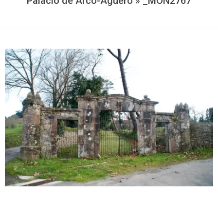
Palacio de Arco-Agüero »
_MON2767