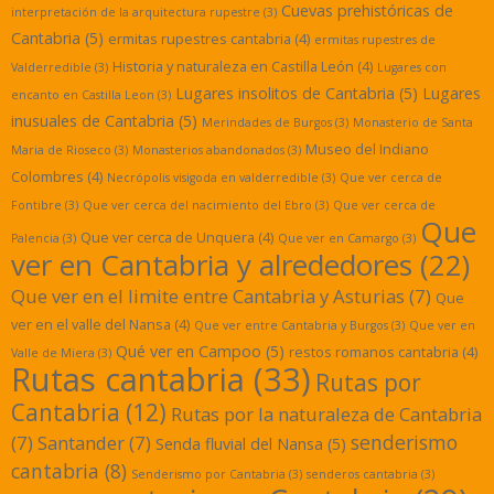
Cuevas prehistóricas de
interpretación de la arquitectura rupestre
(3)
Cantabria
(5)
ermitas rupestres cantabria
(4)
ermitas rupestres de
Historia y naturaleza en Castilla León
(4)
Valderredible
(3)
Lugares con
Lugares insolitos de Cantabria
(5)
Lugares
encanto en Castilla Leon
(3)
inusuales de Cantabria
(5)
Merindades de Burgos
(3)
Monasterio de Santa
Museo del Indiano
Maria de Rioseco
(3)
Monasterios abandonados
(3)
Colombres
(4)
Necrópolis visigoda en valderredible
(3)
Que ver cerca de
Fontibre
(3)
Que ver cerca del nacimiento del Ebro
(3)
Que ver cerca de
Que
Que ver cerca de Unquera
(4)
Palencia
(3)
Que ver en Camargo
(3)
ver en Cantabria y alrededores
(22)
Que ver en el limite entre Cantabria y Asturias
(7)
Que
ver en el valle del Nansa
(4)
Que ver entre Cantabria y Burgos
(3)
Que ver en
Qué ver en Campoo
(5)
restos romanos cantabria
(4)
Valle de Miera
(3)
Rutas cantabria
(33)
Rutas por
Cantabria
(12)
Rutas por la naturaleza de Cantabria
senderismo
(7)
Santander
(7)
Senda fluvial del Nansa
(5)
cantabria
(8)
Senderismo por Cantabria
(3)
senderos cantabria
(3)