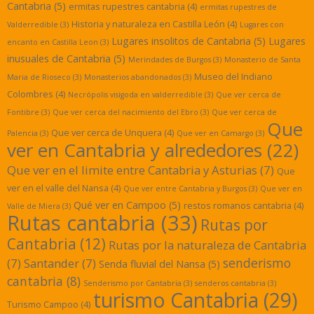
Cantabria
(5)
ermitas rupestres cantabria
(4)
ermitas rupestres de
Historia y naturaleza en Castilla León
(4)
Valderredible
(3)
Lugares con
Lugares insolitos de Cantabria
(5)
Lugares
encanto en Castilla Leon
(3)
inusuales de Cantabria
(5)
Merindades de Burgos
(3)
Monasterio de Santa
Museo del Indiano
Maria de Rioseco
(3)
Monasterios abandonados
(3)
Colombres
(4)
Necrópolis visigoda en valderredible
(3)
Que ver cerca de
Fontibre
(3)
Que ver cerca del nacimiento del Ebro
(3)
Que ver cerca de
Que
Que ver cerca de Unquera
(4)
Palencia
(3)
Que ver en Camargo
(3)
ver en Cantabria y alrededores
(22)
Que ver en el limite entre Cantabria y Asturias
(7)
Que
ver en el valle del Nansa
(4)
Que ver entre Cantabria y Burgos
(3)
Que ver en
Qué ver en Campoo
(5)
restos romanos cantabria
(4)
Valle de Miera
(3)
Rutas cantabria
(33)
Rutas por
Cantabria
(12)
Rutas por la naturaleza de Cantabria
senderismo
(7)
Santander
(7)
Senda fluvial del Nansa
(5)
cantabria
(8)
Senderismo por Cantabria
(3)
senderos cantabria
(3)
turismo Cantabria
(29)
Turismo Campoo
(4)