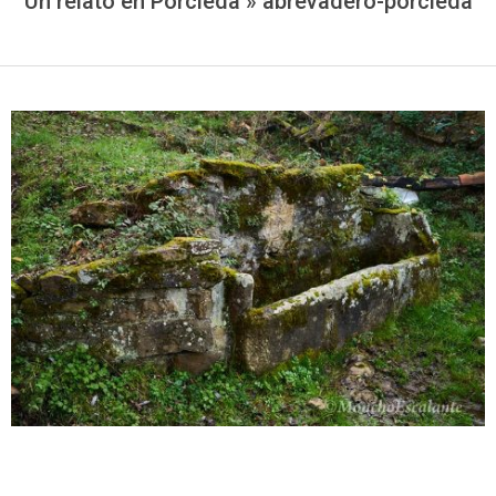
Un relato en Porcieda »
abrevadero-porcieda