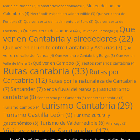
Museo del Indiano
Maria de Rioseco
(3)
Monasterios abandonados
(3)
Colombres
(4)
Necrópolis visigoda en valderredible
(3)
Que ver cerca de
Fontibre
(3)
Que ver cerca del nacimiento del Ebro
(3)
Que ver cerca de
Que
Que ver cerca de Unquera
(4)
Palencia
(3)
Que ver en Camargo
(3)
ver en Cantabria y alrededores
(22)
Que ver en el limite entre Cantabria y Asturias
(7)
Que
ver en el valle del Nansa
(4)
Que ver entre Cantabria y Burgos
(3)
Que ver en
Qué ver en Campoo
(5)
restos romanos cantabria
(4)
Valle de Miera
(3)
Rutas cantabria
(33)
Rutas por
Cantabria
(12)
Rutas por la naturaleza de Cantabria
senderismo
(7)
Santander
(7)
Senda fluvial del Nansa
(5)
cantabria
(8)
Senderismo por Cantabria
(3)
senderos cantabria
(3)
turismo Cantabria
(29)
Turismo Campoo
(4)
Turismo Castilla León
(9)
Turismo cultural y
Turismo de Valderredible
(6)
gastronómico
(5)
Villarcayo
(3)
Visitas cerca de Santander
(17)
yacimientos
Lo sé, lo sé las cookies es un rollo, pero estamos obligados a