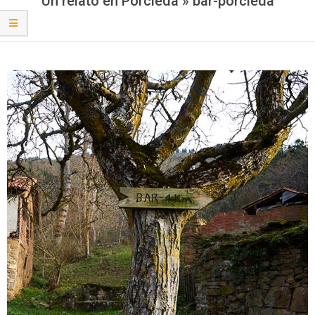
Un relato en Porcieda »
bar-porcieda