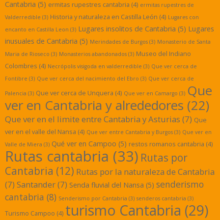
Cantabria
(5)
ermitas rupestres cantabria
(4)
ermitas rupestres de
Historia y naturaleza en Castilla León
(4)
Valderredible
(3)
Lugares con
Lugares insolitos de Cantabria
(5)
Lugares
encanto en Castilla Leon
(3)
inusuales de Cantabria
(5)
Merindades de Burgos
(3)
Monasterio de Santa
Museo del Indiano
Maria de Rioseco
(3)
Monasterios abandonados
(3)
Colombres
(4)
Necrópolis visigoda en valderredible
(3)
Que ver cerca de
Fontibre
(3)
Que ver cerca del nacimiento del Ebro
(3)
Que ver cerca de
Que
Que ver cerca de Unquera
(4)
Palencia
(3)
Que ver en Camargo
(3)
ver en Cantabria y alrededores
(22)
Que ver en el limite entre Cantabria y Asturias
(7)
Que
ver en el valle del Nansa
(4)
Que ver entre Cantabria y Burgos
(3)
Que ver en
Qué ver en Campoo
(5)
restos romanos cantabria
(4)
Valle de Miera
(3)
Rutas cantabria
(33)
Rutas por
Cantabria
(12)
Rutas por la naturaleza de Cantabria
senderismo
(7)
Santander
(7)
Senda fluvial del Nansa
(5)
cantabria
(8)
Senderismo por Cantabria
(3)
senderos cantabria
(3)
turismo Cantabria
(29)
Turismo Campoo
(4)