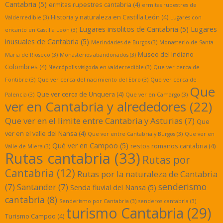
Cantabria
(5)
ermitas rupestres cantabria
(4)
ermitas rupestres de
Historia y naturaleza en Castilla León
(4)
Valderredible
(3)
Lugares con
Lugares insolitos de Cantabria
(5)
Lugares
encanto en Castilla Leon
(3)
inusuales de Cantabria
(5)
Merindades de Burgos
(3)
Monasterio de Santa
Museo del Indiano
Maria de Rioseco
(3)
Monasterios abandonados
(3)
Colombres
(4)
Necrópolis visigoda en valderredible
(3)
Que ver cerca de
Fontibre
(3)
Que ver cerca del nacimiento del Ebro
(3)
Que ver cerca de
Que
Que ver cerca de Unquera
(4)
Palencia
(3)
Que ver en Camargo
(3)
ver en Cantabria y alrededores
(22)
Que ver en el limite entre Cantabria y Asturias
(7)
Que
ver en el valle del Nansa
(4)
Que ver entre Cantabria y Burgos
(3)
Que ver en
Qué ver en Campoo
(5)
restos romanos cantabria
(4)
Valle de Miera
(3)
Rutas cantabria
(33)
Rutas por
Cantabria
(12)
Rutas por la naturaleza de Cantabria
senderismo
(7)
Santander
(7)
Senda fluvial del Nansa
(5)
cantabria
(8)
Senderismo por Cantabria
(3)
senderos cantabria
(3)
turismo Cantabria
(29)
Turismo Campoo
(4)