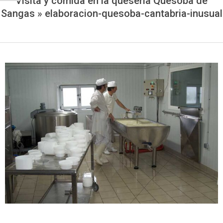
Visita y comida en la quesería Quesoba de
Sangas »
elaboracion-quesoba-cantabria-inusual