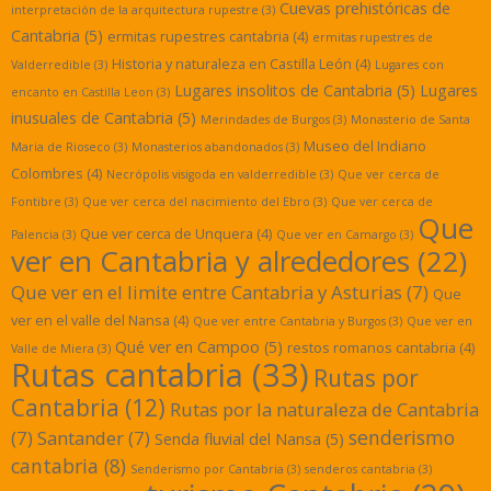
Cuevas prehistóricas de
interpretación de la arquitectura rupestre
(3)
Cantabria
(5)
ermitas rupestres cantabria
(4)
ermitas rupestres de
Historia y naturaleza en Castilla León
(4)
Valderredible
(3)
Lugares con
Lugares insolitos de Cantabria
(5)
Lugares
encanto en Castilla Leon
(3)
inusuales de Cantabria
(5)
Merindades de Burgos
(3)
Monasterio de Santa
Museo del Indiano
Maria de Rioseco
(3)
Monasterios abandonados
(3)
Colombres
(4)
Necrópolis visigoda en valderredible
(3)
Que ver cerca de
Fontibre
(3)
Que ver cerca del nacimiento del Ebro
(3)
Que ver cerca de
Que
Que ver cerca de Unquera
(4)
Palencia
(3)
Que ver en Camargo
(3)
ver en Cantabria y alrededores
(22)
Que ver en el limite entre Cantabria y Asturias
(7)
Que
ver en el valle del Nansa
(4)
Que ver entre Cantabria y Burgos
(3)
Que ver en
Qué ver en Campoo
(5)
restos romanos cantabria
(4)
Valle de Miera
(3)
Rutas cantabria
(33)
Rutas por
Cantabria
(12)
Rutas por la naturaleza de Cantabria
senderismo
(7)
Santander
(7)
Senda fluvial del Nansa
(5)
cantabria
(8)
Senderismo por Cantabria
(3)
senderos cantabria
(3)