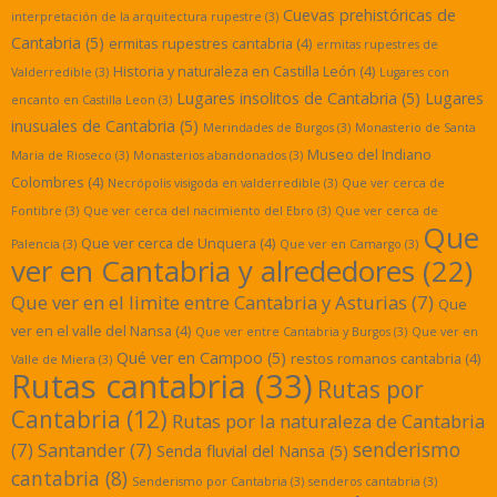
Cuevas prehistóricas de
interpretación de la arquitectura rupestre
(3)
Cantabria
(5)
ermitas rupestres cantabria
(4)
ermitas rupestres de
Historia y naturaleza en Castilla León
(4)
Valderredible
(3)
Lugares con
Lugares insolitos de Cantabria
(5)
Lugares
encanto en Castilla Leon
(3)
inusuales de Cantabria
(5)
Merindades de Burgos
(3)
Monasterio de Santa
Museo del Indiano
Maria de Rioseco
(3)
Monasterios abandonados
(3)
Colombres
(4)
Necrópolis visigoda en valderredible
(3)
Que ver cerca de
Fontibre
(3)
Que ver cerca del nacimiento del Ebro
(3)
Que ver cerca de
Que
Que ver cerca de Unquera
(4)
Palencia
(3)
Que ver en Camargo
(3)
ver en Cantabria y alrededores
(22)
Que ver en el limite entre Cantabria y Asturias
(7)
Que
ver en el valle del Nansa
(4)
Que ver entre Cantabria y Burgos
(3)
Que ver en
Qué ver en Campoo
(5)
restos romanos cantabria
(4)
Valle de Miera
(3)
Rutas cantabria
(33)
Rutas por
Cantabria
(12)
Rutas por la naturaleza de Cantabria
senderismo
(7)
Santander
(7)
Senda fluvial del Nansa
(5)
cantabria
(8)
Senderismo por Cantabria
(3)
senderos cantabria
(3)