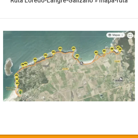
Ruta Loredo-Langre-Galizano »
mapa-ruta
2023-
09-