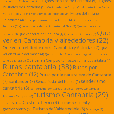
Lugares insolitos de Cantabria
(5)
Lugares
encanto en Castilla Leon
(3)
inusuales de Cantabria
(5)
Merindades de Burgos
(3)
Monasterio de Santa
Museo del Indiano
Maria de Rioseco
(3)
Monasterios abandonados
(3)
Colombres
(4)
Necrópolis visigoda en valderredible
(3)
Que ver cerca de
Fontibre
(3)
Que ver cerca del nacimiento del Ebro
(3)
Que ver cerca de
Que
Que ver cerca de Unquera
(4)
Palencia
(3)
Que ver en Camargo
(3)
ver en Cantabria y alrededores
(22)
Que ver en el limite entre Cantabria y Asturias
(7)
Que
ver en el valle del Nansa
(4)
Que ver entre Cantabria y Burgos
(3)
Que ver en
Qué ver en Campoo
(5)
restos romanos cantabria
(4)
Valle de Miera
(3)
Rutas cantabria
(33)
Rutas por
Cantabria
(12)
Rutas por la naturaleza de Cantabria
senderismo
(7)
Santander
(7)
Senda fluvial del Nansa
(5)
cantabria
(8)
Senderismo por Cantabria
(3)
senderos cantabria
(3)
turismo Cantabria
(29)
Turismo Campoo
(4)
Turismo Castilla León
(9)
Turismo cultural y
Turismo de Valderredible
(6)
gastronómico
(5)
Villarcayo
(3)