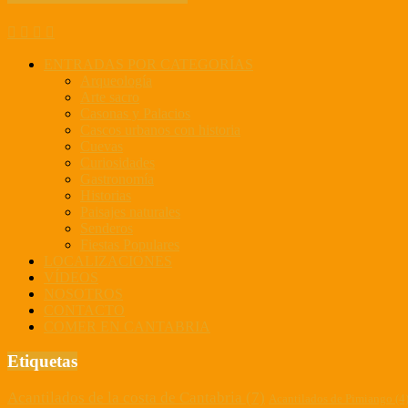
04-
25
ENTRADAS POR CATEGORÍAS
Arqueología
Arte sacro
Casonas y Palacios
Cascos urbanos con historia
Cuevas
Curiosidades
Gastronomía
Historias
Paisajes naturales
Senderos
Fiestas Populares
LOCALIZACIONES
VÍDEOS
NOSOTROS
CONTACTO
COMER EN CANTABRIA
Etiquetas
Acantilados de la costa de Cantabria
(7)
Acantilados de Pimiango
(4