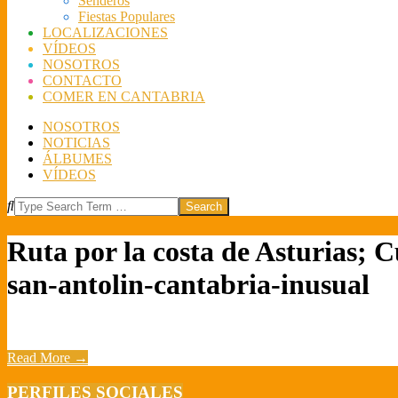
Senderos
Fiestas Populares
LOCALIZACIONES
VÍDEOS
NOSOTROS
CONTACTO
COMER EN CANTABRIA
NOSOTROS
NOTICIAS
ÁLBUMES
VÍDEOS
Search
Ruta por la costa de Asturias; 
san-antolin-cantabria-inusual
Read More →
2018-
PERFILES SOCIALES