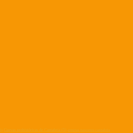
Cuevas prehistóricas de Cantabria
(5)
ermitas rupestres cantabria
3)