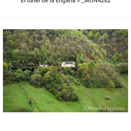
El túnel de la Engaña »
_MON4282