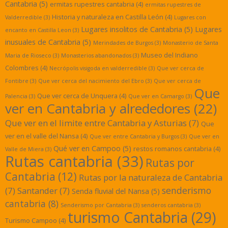
Cantabria
(5)
ermitas rupestres cantabria
(4)
ermitas rupestres de
Historia y naturaleza en Castilla León
(4)
Valderredible
(3)
Lugares con
Lugares insolitos de Cantabria
(5)
Lugares
encanto en Castilla Leon
(3)
inusuales de Cantabria
(5)
Merindades de Burgos
(3)
Monasterio de Santa
Museo del Indiano
Maria de Rioseco
(3)
Monasterios abandonados
(3)
Colombres
(4)
Necrópolis visigoda en valderredible
(3)
Que ver cerca de
Fontibre
(3)
Que ver cerca del nacimiento del Ebro
(3)
Que ver cerca de
Que
Que ver cerca de Unquera
(4)
Palencia
(3)
Que ver en Camargo
(3)
ver en Cantabria y alrededores
(22)
Que ver en el limite entre Cantabria y Asturias
(7)
Que
ver en el valle del Nansa
(4)
Que ver entre Cantabria y Burgos
(3)
Que ver en
Qué ver en Campoo
(5)
restos romanos cantabria
(4)
Valle de Miera
(3)
Rutas cantabria
(33)
Rutas por
Cantabria
(12)
Rutas por la naturaleza de Cantabria
senderismo
(7)
Santander
(7)
Senda fluvial del Nansa
(5)
cantabria
(8)
Senderismo por Cantabria
(3)
senderos cantabria
(3)
turismo Cantabria
(29)
Turismo Campoo
(4)