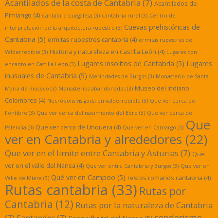
Acantilados de la costa de Cantabria
(7)
Acantilados de
Pimiango
(4)
Cantabria burgalesa
(3)
cantabria rural
(3)
Centro de
Cuevas prehistóricas de
interpretación de la arquitectura rupestre
(3)
Cantabria
(5)
ermitas rupestres cantabria
(4)
ermitas rupestres de
Historia y naturaleza en Castilla León
(4)
Valderredible
(3)
Lugares con
Lugares insolitos de Cantabria
(5)
Lugares
encanto en Castilla Leon
(3)
inusuales de Cantabria
(5)
Merindades de Burgos
(3)
Monasterio de Santa
Museo del Indiano
Maria de Rioseco
(3)
Monasterios abandonados
(3)
Colombres
(4)
Necrópolis visigoda en valderredible
(3)
Que ver cerca de
Fontibre
(3)
Que ver cerca del nacimiento del Ebro
(3)
Que ver cerca de
Que
Que ver cerca de Unquera
(4)
Palencia
(3)
Que ver en Camargo
(3)
ver en Cantabria y alrededores
(22)
Que ver en el limite entre Cantabria y Asturias
(7)
Que
ver en el valle del Nansa
(4)
Que ver entre Cantabria y Burgos
(3)
Que ver en
Qué ver en Campoo
(5)
restos romanos cantabria
(4)
Valle de Miera
(3)
Rutas cantabria
(33)
Rutas por
Cantabria
(12)
Rutas por la naturaleza de Cantabria
senderismo
(7)
Santander
(7)