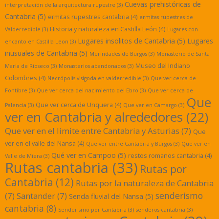
Cuevas prehistóricas de
interpretación de la arquitectura rupestre
(3)
Cantabria
(5)
ermitas rupestres cantabria
(4)
ermitas rupestres de
Historia y naturaleza en Castilla León
(4)
Valderredible
(3)
Lugares con
Lugares insolitos de Cantabria
(5)
Lugares
encanto en Castilla Leon
(3)
inusuales de Cantabria
(5)
Merindades de Burgos
(3)
Monasterio de Santa
Museo del Indiano
Maria de Rioseco
(3)
Monasterios abandonados
(3)
Colombres
(4)
Necrópolis visigoda en valderredible
(3)
Que ver cerca de
Fontibre
(3)
Que ver cerca del nacimiento del Ebro
(3)
Que ver cerca de
Que
Que ver cerca de Unquera
(4)
Palencia
(3)
Que ver en Camargo
(3)
ver en Cantabria y alrededores
(22)
Que ver en el limite entre Cantabria y Asturias
(7)
Que
ver en el valle del Nansa
(4)
Que ver entre Cantabria y Burgos
(3)
Que ver en
Qué ver en Campoo
(5)
restos romanos cantabria
(4)
Valle de Miera
(3)
Rutas cantabria
(33)
Rutas por
Cantabria
(12)
Rutas por la naturaleza de Cantabria
senderismo
(7)
Santander
(7)
Senda fluvial del Nansa
(5)
cantabria
(8)
Senderismo por Cantabria
(3)
senderos cantabria
(3)