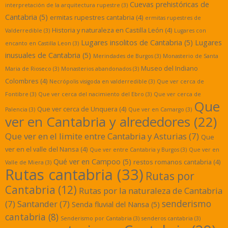
Cuevas prehistóricas de
interpretación de la arquitectura rupestre
(3)
Cantabria
(5)
ermitas rupestres cantabria
(4)
ermitas rupestres de
Historia y naturaleza en Castilla León
(4)
Valderredible
(3)
Lugares con
Lugares insolitos de Cantabria
(5)
Lugares
encanto en Castilla Leon
(3)
inusuales de Cantabria
(5)
Merindades de Burgos
(3)
Monasterio de Santa
Museo del Indiano
Maria de Rioseco
(3)
Monasterios abandonados
(3)
Colombres
(4)
Necrópolis visigoda en valderredible
(3)
Que ver cerca de
Fontibre
(3)
Que ver cerca del nacimiento del Ebro
(3)
Que ver cerca de
Que
Que ver cerca de Unquera
(4)
Palencia
(3)
Que ver en Camargo
(3)
ver en Cantabria y alrededores
(22)
Que ver en el limite entre Cantabria y Asturias
(7)
Que
ver en el valle del Nansa
(4)
Que ver entre Cantabria y Burgos
(3)
Que ver en
Qué ver en Campoo
(5)
restos romanos cantabria
(4)
Valle de Miera
(3)
Rutas cantabria
(33)
Rutas por
Cantabria
(12)
Rutas por la naturaleza de Cantabria
senderismo
(7)
Santander
(7)
Senda fluvial del Nansa
(5)
cantabria
(8)
Senderismo por Cantabria
(3)
senderos cantabria
(3)