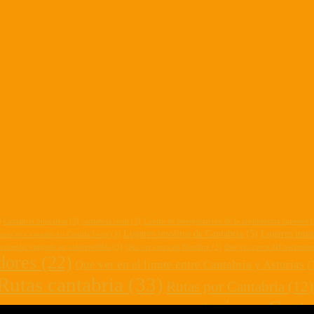
)
Cantabria burgalesa
(3)
cantabria rural
(3)
Centro de interpretación de la arquitectura rupestre
(
Lugares insolitos de Cantabria
(5)
Lugares inusu
ares con encanto en Castilla Leon
(3)
crópolis visigoda en valderredible
(3)
Que ver cerca de Fontibre
(3)
Que ver cerca del nacimien
dores
(22)
Que ver en el limite entre Cantabria y Asturias
(
Rutas cantabria
(33)
Rutas por Cantabria
(12)
turismo Canta
Turismo Campoo
(4)
 Cantabria
(3)
senderos cantabria
(3)