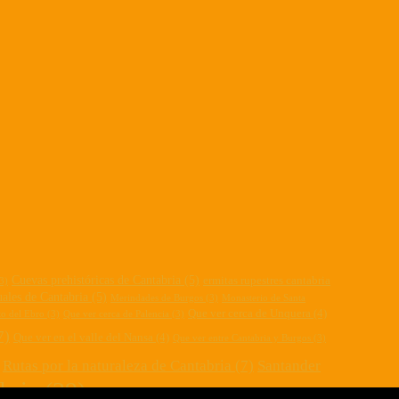
Cuevas prehistóricas de Cantabria
(5)
ermitas rupestres cantabria
3)
ales de Cantabria
(5)
Merindades de Burgos
(3)
Monasterio de Santa
Que ver cerca de Unquera
(4)
to del Ebro
(3)
Que ver cerca de Palencia
(3)
7)
Que ver en el valle del Nansa
(4)
Que ver entre Cantabria y Burgos
(3)
Rutas por la naturaleza de Cantabria
(7)
Santander
bria
(29)
Turismo Castilla León
(9)
Turismo