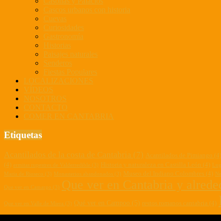
Casonas y Palacios
Cascos urbanos con historia
Cuevas
Curiosidades
Gastronomía
Historias
Paisajes naturales
Senderos
Fiestas Populares
LOCALIZACIONES
VÍDEOS
NOSOTROS
CONTACTO
COMER EN CANTABRIA
Etiquetas
Acantilados de la costa de Cantabria
(7)
Acantilados de Pimiango
(4
(4)
Historia y naturaleza en Castilla León
(4)
ermitas rupestres de Valderredible
(3)
Lug
Museo del Indiano Colombres
(4)
Maria de Rioseco
(3)
Monasterios abandonados
(3)
Ne
Que ver en Cantabria y alrede
Que ver en Camargo
(3)
Qué ver en Campoo
(5)
restos romanos cantabria
(4)
Que ver en Valle de Miera
(3)
senderismo cantabria
(8)
(7)
Senda fluvial del Nansa
(5)
Senderismo por