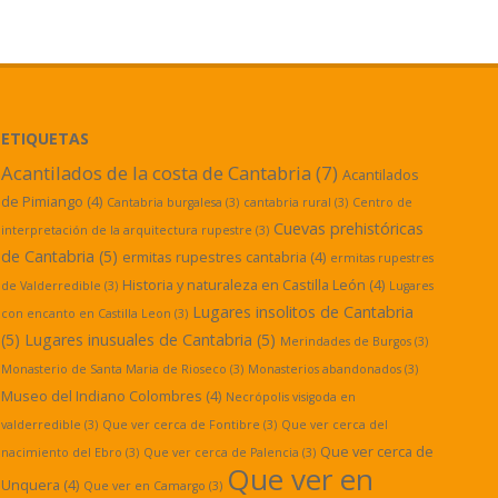
ETIQUETAS
Acantilados de la costa de Cantabria
(7)
Acantilados
de Pimiango
(4)
Cantabria burgalesa
(3)
cantabria rural
(3)
Centro de
Cuevas prehistóricas
interpretación de la arquitectura rupestre
(3)
de Cantabria
(5)
ermitas rupestres cantabria
(4)
ermitas rupestres
Historia y naturaleza en Castilla León
(4)
de Valderredible
(3)
Lugares
Lugares insolitos de Cantabria
con encanto en Castilla Leon
(3)
(5)
Lugares inusuales de Cantabria
(5)
Merindades de Burgos
(3)
Monasterio de Santa Maria de Rioseco
(3)
Monasterios abandonados
(3)
Museo del Indiano Colombres
(4)
Necrópolis visigoda en
valderredible
(3)
Que ver cerca de Fontibre
(3)
Que ver cerca del
Que ver cerca de
nacimiento del Ebro
(3)
Que ver cerca de Palencia
(3)
Que ver en
Unquera
(4)
Que ver en Camargo
(3)