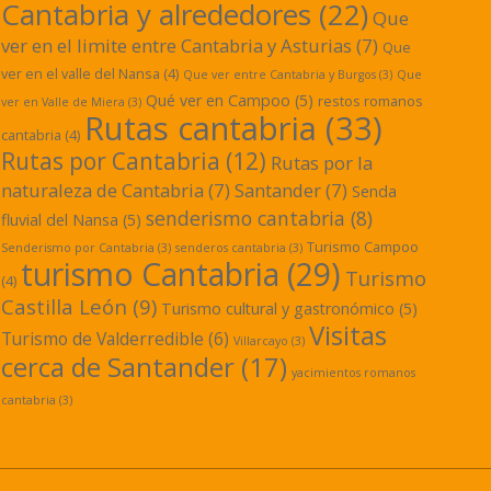
Cantabria y alrededores
(22)
Que
ver en el limite entre Cantabria y Asturias
(7)
Que
ver en el valle del Nansa
(4)
Que ver entre Cantabria y Burgos
(3)
Que
Qué ver en Campoo
(5)
restos romanos
ver en Valle de Miera
(3)
Rutas cantabria
(33)
cantabria
(4)
Rutas por Cantabria
(12)
Rutas por la
naturaleza de Cantabria
(7)
Santander
(7)
Senda
senderismo cantabria
(8)
fluvial del Nansa
(5)
Turismo Campoo
Senderismo por Cantabria
(3)
senderos cantabria
(3)
turismo Cantabria
(29)
Turismo
(4)
Castilla León
(9)
Turismo cultural y gastronómico
(5)
Visitas
Turismo de Valderredible
(6)
Villarcayo
(3)
cerca de Santander
(17)
yacimientos romanos
cantabria
(3)