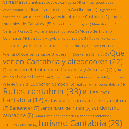
Cantabria
(5)
ermitas rupestres cantabria
(4)
ermitas rupestres de
Historia y naturaleza en Castilla León
(4)
Valderredible
(3)
Lugares con
Lugares insolitos de Cantabria
(5)
Lugares
encanto en Castilla Leon
(3)
inusuales de Cantabria
(5)
Merindades de Burgos
(3)
Monasterio de Santa
Museo del Indiano
Maria de Rioseco
(3)
Monasterios abandonados
(3)
Colombres
(4)
Necrópolis visigoda en valderredible
(3)
Que ver cerca de
Fontibre
(3)
Que ver cerca del nacimiento del Ebro
(3)
Que ver cerca de
Que
Que ver cerca de Unquera
(4)
Palencia
(3)
Que ver en Camargo
(3)
ver en Cantabria y alrededores
(22)
Que ver en el limite entre Cantabria y Asturias
(7)
Que
ver en el valle del Nansa
(4)
Que ver entre Cantabria y Burgos
(3)
Que ver en
Qué ver en Campoo
(5)
restos romanos cantabria
(4)
Valle de Miera
(3)
Rutas cantabria
(33)
Rutas por
Cantabria
(12)
Rutas por la naturaleza de Cantabria
senderismo
(7)
Santander
(7)
Senda fluvial del Nansa
(5)
cantabria
(8)
Senderismo por Cantabria
(3)
senderos cantabria
(3)
turismo Cantabria
(29)
Turismo Campoo
(4)