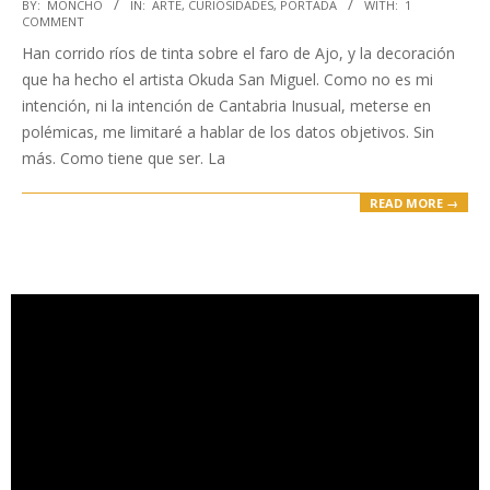
2021-
BY:
MONCHO
IN:
ARTE
,
CURIOSIDADES
,
PORTADA
WITH:
1
COMMENT
02-
Han corrido ríos de tinta sobre el faro de Ajo, y la decoración
25
que ha hecho el artista Okuda San Miguel. Como no es mi
intención, ni la intención de Cantabria Inusual, meterse en
polémicas, me limitaré a hablar de los datos objetivos. Sin
más. Como tiene que ser. La
READ MORE →
Reproductor
de
vídeo