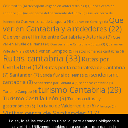
Colombres
(4)
Necrópolis visigoda en valderredible
(3)
Que ver cerca de
Fontibre
(3)
Que ver cerca del nacimiento del Ebro
(3)
Que ver cerca de
Que
Que ver cerca de Unquera
(4)
Palencia
(3)
Que ver en Camargo
(3)
ver en Cantabria y alrededores
(22)
Que ver en el limite entre Cantabria y Asturias
(7)
Que
ver en el valle del Nansa
(4)
Que ver entre Cantabria y Burgos
(3)
Que ver en
Qué ver en Campoo
(5)
restos romanos cantabria
(4)
Valle de Miera
(3)
Rutas cantabria
(33)
Rutas por
Cantabria
(12)
Rutas por la naturaleza de Cantabria
senderismo
(7)
Santander
(7)
Senda fluvial del Nansa
(5)
cantabria
(8)
Senderismo por Cantabria
(3)
senderos cantabria
(3)
turismo Cantabria
(29)
Turismo Campoo
(4)
Turismo Castilla León
(9)
Turismo cultural y
Turismo de Valderredible
(6)
gastronómico
(5)
Villarcayo
(3)
Visitas cerca de Santander
(17)
yacimientos
Lo sé, lo sé las cookies es un rollo, pero estamos obligados a
romanos cantabria
(3)
advertirte. Utilizamos cookies para asegurar que damos la