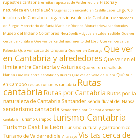
rupestres cantabria
Historia y
ermitas rupestres de Valderredible
Lugares
naturaleza en Castilla León
Lugares con encanto en Castilla Leon
insolitos de Cantabria
Lugares inusuales de Cantabria
Merindades
de Burgos
Monasterio de Santa Maria de Rioseco
Monasterios abandonados
Museo del Indiano Colombres
Necrópolis visigoda en valderredible
Que ver
cerca de Fontibre
Que ver cerca del nacimiento del Ebro
Que ver cerca de
Que ver
Que ver cerca de Unquera
Palencia
Que ver en Camargo
en Cantabria y alrededores
Que ver en el
limite entre Cantabria y Asturias
Que ver en el valle del
Qué ver
Nansa
Que ver entre Cantabria y Burgos
Que ver en Valle de Miera
Rutas
en Campoo
restos romanos cantabria
cantabria
Rutas por Cantabria
Rutas por la
naturaleza de Cantabria
Santander
Senda fluvial del Nansa
senderismo cantabria
Senderismo por Cantabria
senderos
turismo Cantabria
Turismo Campoo
cantabria
Turismo Castilla León
Turismo cultural y gastronómico
Visitas cerca de
Turismo de Valderredible
Villarcayo