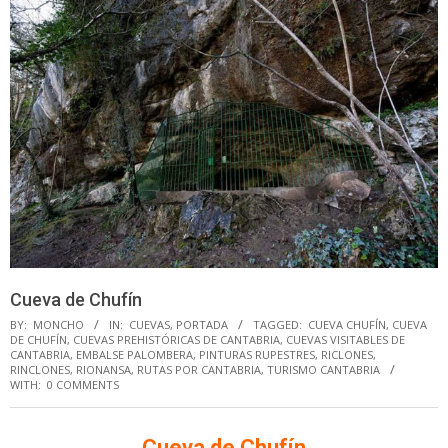
Cueva de Chufín
BY:
MONCHO
IN:
CUEVAS
,
PORTADA
TAGGED:
CUEVA CHUFÍN
,
CUEVA
DE CHUFÍN
,
CUEVAS PREHISTÓRICAS DE CANTABRIA
,
CUEVAS VISITABLES DE
CANTABRIA
,
EMBALSE PALOMBERA
,
PINTURAS RUPESTRES
,
RICLONES
,
RINCLONES
,
RIONANSA
,
RUTAS POR CANTABRIA
,
TURISMO CANTABRIA
WITH:
0 COMMENTS
Cueva de Chufín