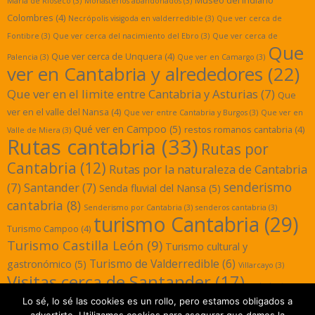
Maria de Rioseco
(3)
Monasterios abandonados
(3)
Colombres
(4)
Necrópolis visigoda en valderredible
(3)
Que ver cerca de
Fontibre
(3)
Que ver cerca del nacimiento del Ebro
(3)
Que ver cerca de
Que
Que ver cerca de Unquera
(4)
Palencia
(3)
Que ver en Camargo
(3)
ver en Cantabria y alrededores
(22)
Que ver en el limite entre Cantabria y Asturias
(7)
Que
ver en el valle del Nansa
(4)
Que ver entre Cantabria y Burgos
(3)
Que ver en
Qué ver en Campoo
(5)
restos romanos cantabria
(4)
Valle de Miera
(3)
Rutas cantabria
(33)
Rutas por
Cantabria
(12)
Rutas por la naturaleza de Cantabria
senderismo
(7)
Santander
(7)
Senda fluvial del Nansa
(5)
cantabria
(8)
Senderismo por Cantabria
(3)
senderos cantabria
(3)
turismo Cantabria
(29)
Turismo Campoo
(4)
Turismo Castilla León
(9)
Turismo cultural y
Turismo de Valderredible
(6)
gastronómico
(5)
Villarcayo
(3)
Visitas cerca de Santander
(17)
yacimientos
Lo sé, lo sé las cookies es un rollo, pero estamos obligados a
romanos cantabria
(3)