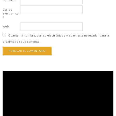
Correo
electrónico
*
Web
Guarda mi nombre, correo electrónico y web en este navegador para la
próxima vez que comente.
Reproductor
de
vídeo