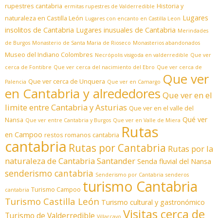
rupestres cantabria
Historia y
ermitas rupestres de Valderredible
Lugares
naturaleza en Castilla León
Lugares con encanto en Castilla Leon
insolitos de Cantabria
Lugares inusuales de Cantabria
Merindades
de Burgos
Monasterio de Santa Maria de Rioseco
Monasterios abandonados
Museo del Indiano Colombres
Necrópolis visigoda en valderredible
Que ver
cerca de Fontibre
Que ver cerca del nacimiento del Ebro
Que ver cerca de
Que ver
Que ver cerca de Unquera
Palencia
Que ver en Camargo
en Cantabria y alrededores
Que ver en el
limite entre Cantabria y Asturias
Que ver en el valle del
Qué ver
Nansa
Que ver entre Cantabria y Burgos
Que ver en Valle de Miera
Rutas
en Campoo
restos romanos cantabria
cantabria
Rutas por Cantabria
Rutas por la
naturaleza de Cantabria
Santander
Senda fluvial del Nansa
senderismo cantabria
Senderismo por Cantabria
senderos
turismo Cantabria
Turismo Campoo
cantabria
Turismo Castilla León
Turismo cultural y gastronómico
Visitas cerca de
Turismo de Valderredible
Villarcayo