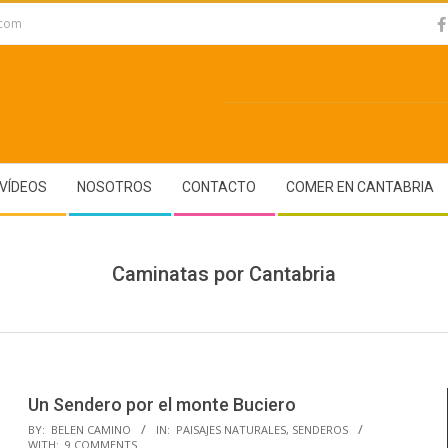
.com
VÍDEOS
NOSOTROS
CONTACTO
COMER EN CANTABRIA
Caminatas por Cantabria
Un Sendero por el monte Buciero
2017-
BY:
BELEN CAMINO
IN:
PAISAJES NATURALES
,
SENDEROS
WITH:
9 COMMENTS