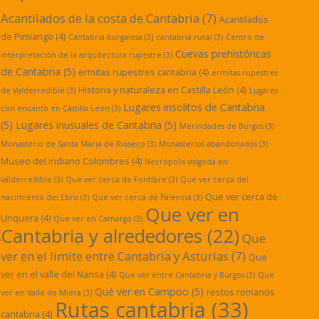
Acantilados de la costa de Cantabria
(7)
Acantilados
de Pimiango
(4)
Cantabria burgalesa
(3)
cantabria rural
(3)
Centro de
Cuevas prehistóricas
interpretación de la arquitectura rupestre
(3)
de Cantabria
(5)
ermitas rupestres cantabria
(4)
ermitas rupestres
Historia y naturaleza en Castilla León
(4)
de Valderredible
(3)
Lugares
Lugares insolitos de Cantabria
con encanto en Castilla Leon
(3)
(5)
Lugares inusuales de Cantabria
(5)
Merindades de Burgos
(3)
Monasterio de Santa Maria de Rioseco
(3)
Monasterios abandonados
(3)
Museo del Indiano Colombres
(4)
Necrópolis visigoda en
valderredible
(3)
Que ver cerca de Fontibre
(3)
Que ver cerca del
Que ver cerca de
nacimiento del Ebro
(3)
Que ver cerca de Palencia
(3)
Que ver en
Unquera
(4)
Que ver en Camargo
(3)
Cantabria y alrededores
(22)
Que
ver en el limite entre Cantabria y Asturias
(7)
Que
ver en el valle del Nansa
(4)
Que ver entre Cantabria y Burgos
(3)
Que
Qué ver en Campoo
(5)
restos romanos
ver en Valle de Miera
(3)
Rutas cantabria
(33)
cantabria
(4)