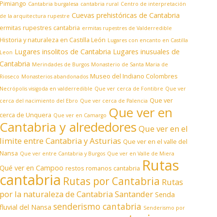
Pimiango
Cantabria burgalesa
cantabria rural
Centro de interpretación
Cuevas prehistóricas de Cantabria
de la arquitectura rupestre
ermitas rupestres cantabria
ermitas rupestres de Valderredible
Historia y naturaleza en Castilla León
Lugares con encanto en Castilla
Lugares insolitos de Cantabria
Lugares inusuales de
Leon
Cantabria
Merindades de Burgos
Monasterio de Santa Maria de
Museo del Indiano Colombres
Rioseco
Monasterios abandonados
Necrópolis visigoda en valderredible
Que ver cerca de Fontibre
Que ver
Que ver
cerca del nacimiento del Ebro
Que ver cerca de Palencia
Que ver en
cerca de Unquera
Que ver en Camargo
Cantabria y alrededores
Que ver en el
limite entre Cantabria y Asturias
Que ver en el valle del
Nansa
Que ver entre Cantabria y Burgos
Que ver en Valle de Miera
Rutas
Qué ver en Campoo
restos romanos cantabria
cantabria
Rutas por Cantabria
Rutas
por la naturaleza de Cantabria
Santander
Senda
senderismo cantabria
fluvial del Nansa
Senderismo por