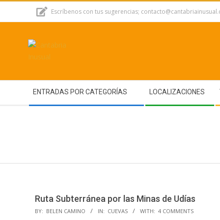
Skip
Escríbenos con tus sugerencias; contacto@cantabriainusual
to
content
Secondary
ENTRADAS POR CATEGORÍAS
LOCALIZACIONES
Navigation
Menu
Ruta Subterránea por las Minas de Udías
2017-
BY:
BELEN CAMINO
IN:
CUEVAS
WITH:
4 COMMENTS