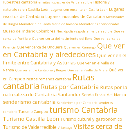
rupestres cantabria
Historia y
ermitas rupestres de Valderredible
Lugares
naturaleza en Castilla León
Lugares con encanto en Castilla Leon
insolitos de Cantabria
Lugares inusuales de Cantabria
Merindades
de Burgos
Monasterio de Santa Maria de Rioseco
Monasterios abandonados
Museo del Indiano Colombres
Necrópolis visigoda en valderredible
Que ver
cerca de Fontibre
Que ver cerca del nacimiento del Ebro
Que ver cerca de
Que ver
Que ver cerca de Unquera
Palencia
Que ver en Camargo
en Cantabria y alrededores
Que ver en el
limite entre Cantabria y Asturias
Que ver en el valle del
Qué ver
Nansa
Que ver entre Cantabria y Burgos
Que ver en Valle de Miera
Rutas
en Campoo
restos romanos cantabria
cantabria
Rutas por Cantabria
Rutas por la
naturaleza de Cantabria
Santander
Senda fluvial del Nansa
senderismo cantabria
Senderismo por Cantabria
senderos
turismo Cantabria
Turismo Campoo
cantabria
Turismo Castilla León
Turismo cultural y gastronómico
Visitas cerca de
Turismo de Valderredible
Villarcayo