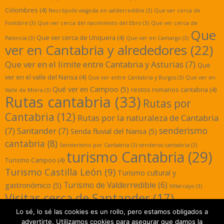
Colombres
(4)
Necrópolis visigoda en valderredible
(3)
Que ver cerca de
Fontibre
(3)
Que ver cerca del nacimiento del Ebro
(3)
Que ver cerca de
Que
Que ver cerca de Unquera
(4)
Palencia
(3)
Que ver en Camargo
(3)
ver en Cantabria y alrededores
(22)
Que ver en el limite entre Cantabria y Asturias
(7)
Que
ver en el valle del Nansa
(4)
Que ver entre Cantabria y Burgos
(3)
Que ver en
Qué ver en Campoo
(5)
restos romanos cantabria
(4)
Valle de Miera
(3)
Rutas cantabria
(33)
Rutas por
Cantabria
(12)
Rutas por la naturaleza de Cantabria
senderismo
(7)
Santander
(7)
Senda fluvial del Nansa
(5)
cantabria
(8)
Senderismo por Cantabria
(3)
senderos cantabria
(3)
turismo Cantabria
(29)
Turismo Campoo
(4)
Turismo Castilla León
(9)
Turismo cultural y
Turismo de Valderredible
(6)
gastronómico
(5)
Villarcayo
(3)
Visitas cerca de Santander
(17)
yacimientos
Lo sé, lo sé las cookies es un rollo, pero estamos obligados a
romanos cantabria
(3)
advertirte. Utilizamos cookies para asegurar que damos la