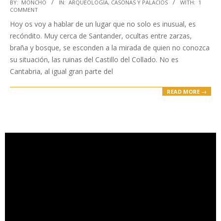
2021-
BY:
MONCHO
IN:
ARQUEOLOGÍA
,
CASONAS Y PALACIOS
WITH:
1
COMMENT
06-
Hoy os voy a hablar de un lugar que no solo es inusual, es
10
recóndito. Muy cerca de Santander, ocultas entre zarzas,
braña y bosque, se esconden a la mirada de quien no conozca
su situación, las ruinas del Castillo del Collado. No es
Cantabria, al igual gran parte del
READ MORE →
Reproductor
de
vídeo