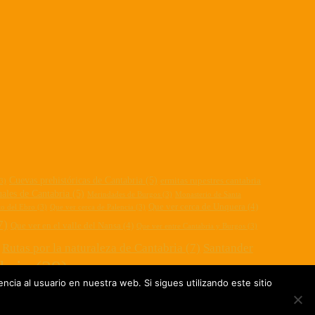
Cuevas prehistóricas de Cantabria
(5)
ermitas rupestres cantabria
3)
ales de Cantabria
(5)
Merindades de Burgos
(3)
Monasterio de Santa
Que ver cerca de Unquera
(4)
to del Ebro
(3)
Que ver cerca de Palencia
(3)
7)
Que ver en el valle del Nansa
(4)
Que ver entre Cantabria y Burgos
(3)
Rutas por la naturaleza de Cantabria
(7)
Santander
bria
(29)
Turismo Castilla León
(9)
Turismo
ncia al usuario en nuestra web. Si sigues utilizando este sitio