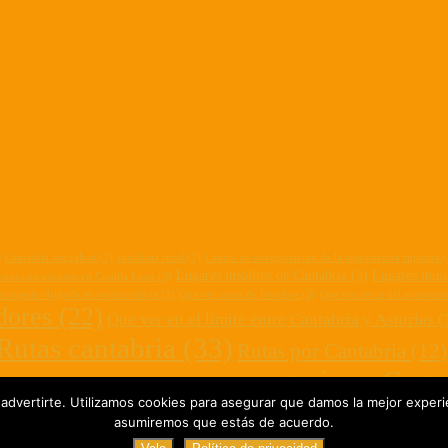
)
Cantabria burgalesa
(3)
cantabria rural
(3)
Centro de interpretación de la arquitectura rupestre
(
Lugares insolitos de Cantabria
(5)
Lugares inusu
ares con encanto en Castilla Leon
(3)
crópolis visigoda en valderredible
(3)
Que ver cerca de Fontibre
(3)
Que ver cerca del nacimien
dores
(22)
Que ver en el limite entre Cantabria y Asturias
(
Rutas cantabria
(33)
Rutas por Cantabria
(12)
turismo Canta
Turismo Campoo
(4)
 Cantabria
(3)
senderos cantabria
(3)
 advertirte. Utilizamos cookies para asegurar que damos la mejor experie
sitas cerca de Santander
(17)
yacimientos romanos cantabria
(3)
asumiremos que estás de acuerdo.