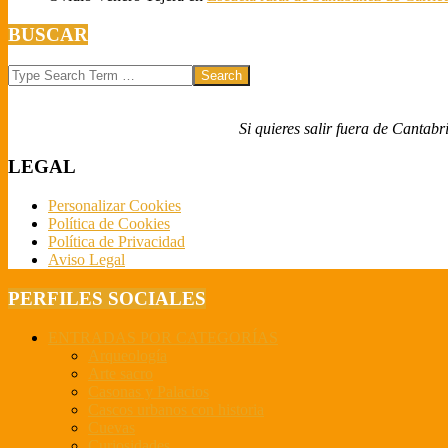
BUSCAR
Search
Si quieres salir fuera de Cantabr
LEGAL
Personalizar Cookies
Política de Cookies
Política de Privacidad
Aviso Legal
PERFILES SOCIALES
ENTRADAS POR CATEGORÍAS
Arqueología
Arte sacro
Casonas y Palacios
Cascos urbanos con historia
Cuevas
Curiosidades