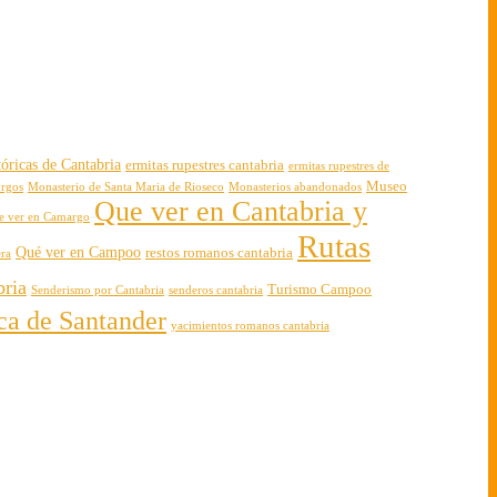
óricas de Cantabria
ermitas rupestres cantabria
ermitas rupestres de
Museo
urgos
Monasterio de Santa Maria de Rioseco
Monasterios abandonados
Que ver en Cantabria y
e ver en Camargo
Rutas
Qué ver en Campoo
restos romanos cantabria
era
bria
Turismo Campoo
Senderismo por Cantabria
senderos cantabria
rca de Santander
yacimientos romanos cantabria