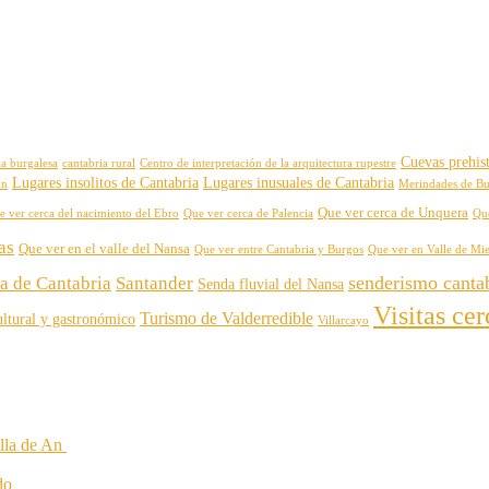
Cuevas prehist
ia burgalesa
cantabria rural
Centro de interpretación de la arquitectura rupestre
Lugares insolitos de Cantabria
Lugares inusuales de Cantabria
on
Merindades de B
Que ver cerca de Unquera
e ver cerca del nacimiento del Ebro
Que ver cerca de Palencia
Qu
as
Que ver en el valle del Nansa
Que ver entre Cantabria y Burgos
Que ver en Valle de Mi
senderismo canta
za de Cantabria
Santander
Senda fluvial del Nansa
Visitas ce
Turismo de Valderredible
ltural y gastronómico
Villarcayo
illa de An
do