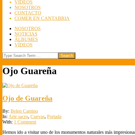
VÍDEOS
NOSOTROS
CONTACTO
COMER EN CANTABRIA
NOSOTROS
NOTICIAS
ÁLBUMES
VÍDEOS
Search
Ojo Guareña
Ojo de Guareña
2018-
By:
Belen Camino
11-
In:
Arte sacro
,
Cuevas
,
Portada
16
With:
1 Comment
Hemos ido a visitar uno de los monumentos naturales más impresionan