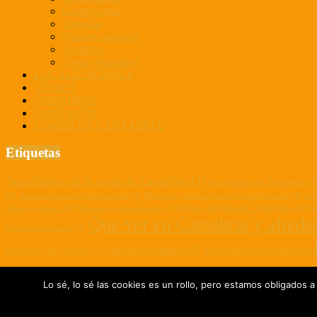
Gastronomía
Historias
Paisajes naturales
Senderos
Fiestas Populares
LOCALIZACIONES
VÍDEOS
NOSOTROS
CONTACTO
COMER EN CANTABRIA
Etiquetas
Acantilados de la costa de Cantabria
(7)
Acantilados de Pimiango
(4
(4)
Historia y naturaleza en Castilla León
(4)
ermitas rupestres de Valderredible
(3)
Lug
Museo del Indiano Colombres
(4)
Maria de Rioseco
(3)
Monasterios abandonados
(3)
Ne
Que ver en Cantabria y alrede
Que ver en Camargo
(3)
Qué ver en Campoo
(5)
restos romanos cantabria
(4)
Que ver en Valle de Miera
(3)
senderismo cantabria
(8)
(7)
Senda fluvial del Nansa
(5)
Senderismo por
Lo sé, lo sé las cookies es un rollo, pero estamos obligados a
Vi
Turismo de Valderredible
(6)
cultural y gastronómico
(5)
Villarcayo
(3)