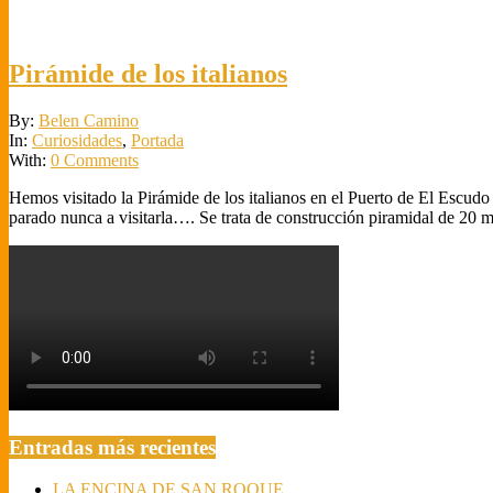
Pirámide de los italianos
2018-
By:
Belen Camino
09-
In:
Curiosidades
,
Portada
25
With:
0 Comments
Hemos visitado la Pirámide de los italianos en el Puerto de El Escudo
parado nunca a visitarla…. Se trata de construcción piramidal de 20 me
Entradas más recientes
LA ENCINA DE SAN ROQUE