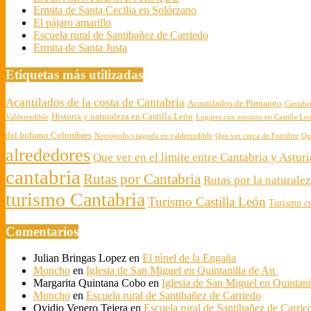
Ermita de Santa Cecilia en Solórzano
El pájaro amarillo
Escuela rural de Santibañez de Carriedo
Ermita de Santa Justa
Etiquetas más utilizadas
Acantilados de la costa de Cantabria
Acantilados de Pimiango
Cantabr
Historia y naturaleza en Castilla León
Valderredible
Lugares con encanto en Castilla Le
del Indiano Colombres
Necrópolis visigoda en valderredible
Que ver cerca de Fontibre
Qu
alrededores
Que ver en el limite entre Cantabria y Asturi
cantabria
Rutas por Cantabria
Rutas por la naturale
turismo Cantabria
Turismo Castilla León
Turismo cu
Comentarios
Julian Bringas Lopez
en
El túnel de la Engaña
Moncho
en
Iglesia de San Miguel en Quintanilla de An
Margarita Quintana Cobo
en
Iglesia de San Miguel en Quintan
Moncho
en
Escuela rural de Santibañez de Carriedo
Ovidio Venero Tejera
en
Escuela rural de Santibañez de Carrie