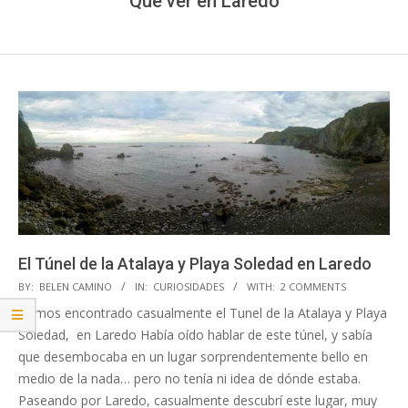
Que ver en Laredo
El Túnel de la Atalaya y Playa Soledad en Laredo
2017-
BY:
BELEN CAMINO
IN:
CURIOSIDADES
WITH:
2 COMMENTS
09-
Hemos encontrado casualmente el Tunel de la Atalaya y Playa
11
Soledad, en Laredo Había oído hablar de este túnel, y sabía
que desembocaba en un lugar sorprendentemente bello en
medio de la nada… pero no tenía ni idea de dónde estaba.
Paseando por Laredo, casualmente descubrí este lugar, muy