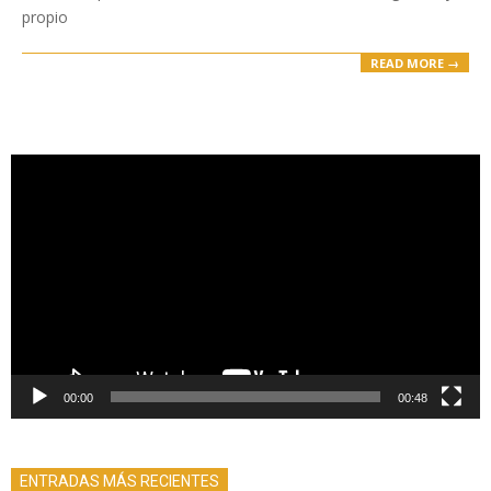
propio
READ MORE →
Reproductor
de
vídeo
00:00
00:48
ENTRADAS MÁS RECIENTES