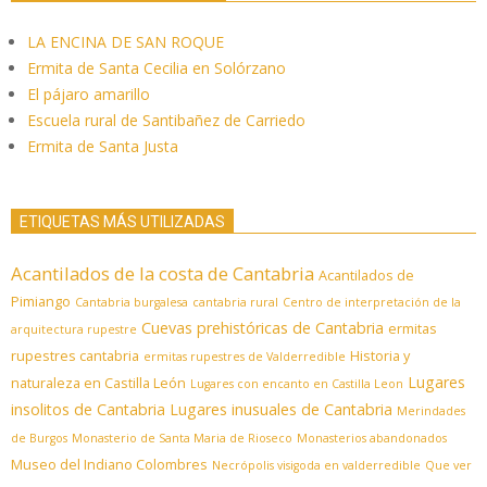
LA ENCINA DE SAN ROQUE
Ermita de Santa Cecilia en Solórzano
El pájaro amarillo
Escuela rural de Santibañez de Carriedo
Ermita de Santa Justa
ETIQUETAS MÁS UTILIZADAS
Acantilados de la costa de Cantabria
Acantilados de
Pimiango
Cantabria burgalesa
cantabria rural
Centro de interpretación de la
Cuevas prehistóricas de Cantabria
ermitas
arquitectura rupestre
rupestres cantabria
Historia y
ermitas rupestres de Valderredible
Lugares
naturaleza en Castilla León
Lugares con encanto en Castilla Leon
insolitos de Cantabria
Lugares inusuales de Cantabria
Merindades
de Burgos
Monasterio de Santa Maria de Rioseco
Monasterios abandonados
Museo del Indiano Colombres
Necrópolis visigoda en valderredible
Que ver