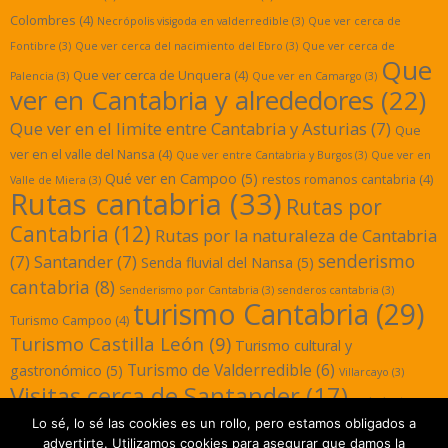
Colombres
(4)
Necrópolis visigoda en valderredible
(3)
Que ver cerca de
Fontibre
(3)
Que ver cerca del nacimiento del Ebro
(3)
Que ver cerca de
Que
Que ver cerca de Unquera
(4)
Palencia
(3)
Que ver en Camargo
(3)
ver en Cantabria y alrededores
(22)
Que ver en el limite entre Cantabria y Asturias
(7)
Que
ver en el valle del Nansa
(4)
Que ver entre Cantabria y Burgos
(3)
Que ver en
Qué ver en Campoo
(5)
restos romanos cantabria
(4)
Valle de Miera
(3)
Rutas cantabria
(33)
Rutas por
Cantabria
(12)
Rutas por la naturaleza de Cantabria
senderismo
(7)
Santander
(7)
Senda fluvial del Nansa
(5)
cantabria
(8)
Senderismo por Cantabria
(3)
senderos cantabria
(3)
turismo Cantabria
(29)
Turismo Campoo
(4)
Turismo Castilla León
(9)
Turismo cultural y
Turismo de Valderredible
(6)
gastronómico
(5)
Villarcayo
(3)
Visitas cerca de Santander
(17)
yacimientos
Lo sé, lo sé las cookies es un rollo, pero estamos obligados a
romanos cantabria
(3)
advertirte. Utilizamos cookies para asegurar que damos la