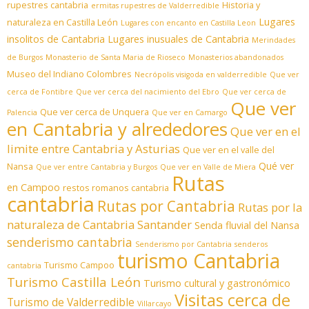
rupestres cantabria
Historia y
ermitas rupestres de Valderredible
Lugares
naturaleza en Castilla León
Lugares con encanto en Castilla Leon
insolitos de Cantabria
Lugares inusuales de Cantabria
Merindades
de Burgos
Monasterio de Santa Maria de Rioseco
Monasterios abandonados
Museo del Indiano Colombres
Necrópolis visigoda en valderredible
Que ver
cerca de Fontibre
Que ver cerca del nacimiento del Ebro
Que ver cerca de
Que ver
Que ver cerca de Unquera
Palencia
Que ver en Camargo
en Cantabria y alrededores
Que ver en el
limite entre Cantabria y Asturias
Que ver en el valle del
Qué ver
Nansa
Que ver entre Cantabria y Burgos
Que ver en Valle de Miera
Rutas
en Campoo
restos romanos cantabria
cantabria
Rutas por Cantabria
Rutas por la
naturaleza de Cantabria
Santander
Senda fluvial del Nansa
senderismo cantabria
Senderismo por Cantabria
senderos
turismo Cantabria
Turismo Campoo
cantabria
Turismo Castilla León
Turismo cultural y gastronómico
Visitas cerca de
Turismo de Valderredible
Villarcayo