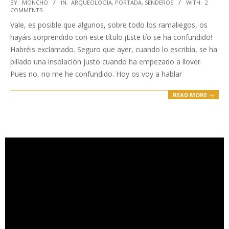
2023-
BY:
MONCHO
IN:
ARQUEOLOGÍA
,
PORTADA
,
SENDEROS
WITH:
2
COMMENTS
03-
Vale, es posible que algunos, sobre todo los ramaliegos, os
07
hayáis sorprendido con este título ¡Este tío se ha confundido!
Habréis exclamado. Seguro que ayer, cuando lo escribía, se ha
pillado una insolación justo cuando ha empezado a llover.
Pues no, no me he confundido. Hoy os voy a hablar
READ MORE →
Reproductor
de
vídeo