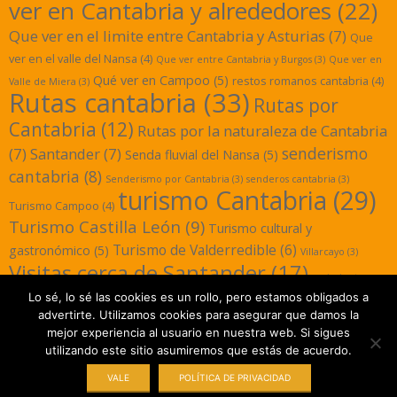
ver en Cantabria y alrededores
(22)
Que ver en el limite entre Cantabria y Asturias
(7)
Que
ver en el valle del Nansa
(4)
Que ver entre Cantabria y Burgos
(3)
Que ver en
Qué ver en Campoo
(5)
restos romanos cantabria
(4)
Valle de Miera
(3)
Rutas cantabria
(33)
Rutas por
Cantabria
(12)
Rutas por la naturaleza de Cantabria
senderismo
(7)
Santander
(7)
Senda fluvial del Nansa
(5)
cantabria
(8)
Senderismo por Cantabria
(3)
senderos cantabria
(3)
turismo Cantabria
(29)
Turismo Campoo
(4)
Turismo Castilla León
(9)
Turismo cultural y
Turismo de Valderredible
(6)
gastronómico
(5)
Villarcayo
(3)
Visitas cerca de Santander
(17)
yacimientos
Lo sé, lo sé las cookies es un rollo, pero estamos obligados a
romanos cantabria
(3)
advertirte. Utilizamos cookies para asegurar que damos la
mejor experiencia al usuario en nuestra web. Si sigues
utilizando este sitio asumiremos que estás de acuerdo.
Designed using
Magazine Hoot
. Powered by
WordPress
.
VALE
POLÍTICA DE PRIVACIDAD