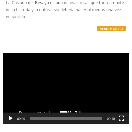
12-
La Calzada del Besaya es una de esas rutas que todo amante
02
de la historia y la naturaleza debería hacer al menos una vez
en su vida.
READ MORE →
Reproductor
de
vídeo
00:00
00:48