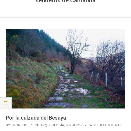
senderos de Cantabria
Por la calzada del Besaya
2018-
BY:
MONCHO
IN:
ARQUEOLOGÍA
,
SENDEROS
WITH:
0 COMMENTS