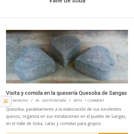
Valle de soba
Visita y comida en la quesería Quesoba de Sangas
2018-
BY:
MONCHO
IN:
GASTRONOMÍA
WITH:
1 COMMENT
01-
Quesoba, paralelamente a la elaboración de sus excelentes
09
quesos, organiza en sus instalaciones en el pueblo de Sangas,
en el Valle de Soba, catas y comidas para grupos.