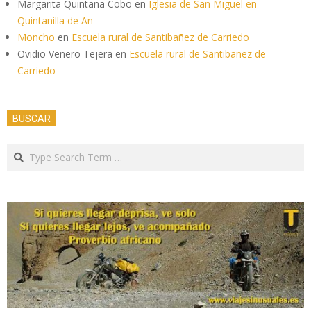
Margarita Quintana Cobo
en
Iglesia de San Miguel en
Quintanilla de An
Moncho
en
Escuela rural de Santibañez de Carriedo
Ovidio Venero Tejera
en
Escuela rural de Santibañez de
Carriedo
BUSCAR
Search