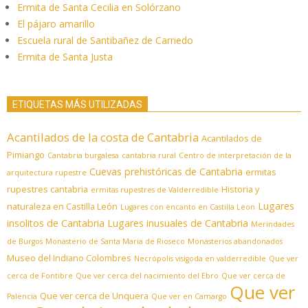
Ermita de Santa Cecilia en Solórzano
El pájaro amarillo
Escuela rural de Santibañez de Carriedo
Ermita de Santa Justa
ETIQUETAS MÁS UTILIZADAS
Acantilados de la costa de Cantabria
Acantilados de
Pimiango
Cantabria burgalesa
cantabria rural
Centro de interpretación de la
Cuevas prehistóricas de Cantabria
ermitas
arquitectura rupestre
rupestres cantabria
Historia y
ermitas rupestres de Valderredible
Lugares
naturaleza en Castilla León
Lugares con encanto en Castilla Leon
insolitos de Cantabria
Lugares inusuales de Cantabria
Merindades
de Burgos
Monasterio de Santa Maria de Rioseco
Monasterios abandonados
Museo del Indiano Colombres
Necrópolis visigoda en valderredible
Que ver
cerca de Fontibre
Que ver cerca del nacimiento del Ebro
Que ver cerca de
Que ver
Que ver cerca de Unquera
Palencia
Que ver en Camargo