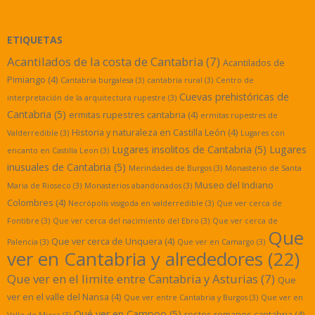
ETIQUETAS
Acantilados de la costa de Cantabria
(7)
Acantilados de
Pimiango
(4)
Cantabria burgalesa
(3)
cantabria rural
(3)
Centro de
Cuevas prehistóricas de
interpretación de la arquitectura rupestre
(3)
Cantabria
(5)
ermitas rupestres cantabria
(4)
ermitas rupestres de
Historia y naturaleza en Castilla León
(4)
Valderredible
(3)
Lugares con
Lugares insolitos de Cantabria
(5)
Lugares
encanto en Castilla Leon
(3)
inusuales de Cantabria
(5)
Merindades de Burgos
(3)
Monasterio de Santa
Museo del Indiano
Maria de Rioseco
(3)
Monasterios abandonados
(3)
Colombres
(4)
Necrópolis visigoda en valderredible
(3)
Que ver cerca de
Fontibre
(3)
Que ver cerca del nacimiento del Ebro
(3)
Que ver cerca de
Que
Que ver cerca de Unquera
(4)
Palencia
(3)
Que ver en Camargo
(3)
ver en Cantabria y alrededores
(22)
Que ver en el limite entre Cantabria y Asturias
(7)
Que
ver en el valle del Nansa
(4)
Que ver entre Cantabria y Burgos
(3)
Que ver en
Qué ver en Campoo
(5)
restos romanos cantabria
(4)