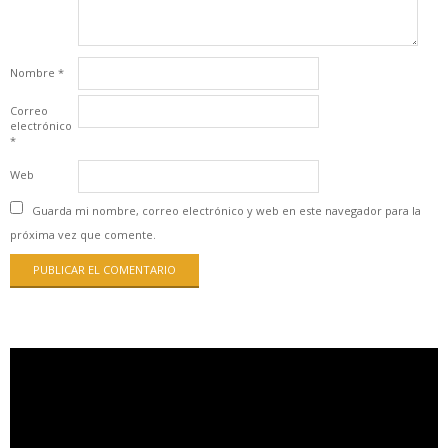
Nombre
*
Correo
electrónico
*
Web
Guarda mi nombre, correo electrónico y web en este navegador para la
próxima vez que comente.
Reproductor
de
vídeo