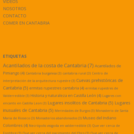
VÍDEOS
NOSOTROS
CONTACTO
COMER EN CANTABRIA
ETIQUETAS
Acantilados de la costa de Cantabria
(7)
Acantilados de
Pimiango
(4)
Cantabria burgalesa
(3)
cantabria rural
(3)
Centro de
Cuevas prehistóricas de
interpretación de la arquitectura rupestre
(3)
Cantabria
(5)
ermitas rupestres cantabria
(4)
ermitas rupestres de
Historia y naturaleza en Castilla León
(4)
Valderredible
(3)
Lugares con
Lugares insolitos de Cantabria
(5)
Lugares
encanto en Castilla Leon
(3)
inusuales de Cantabria
(5)
Merindades de Burgos
(3)
Monasterio de Santa
Museo del Indiano
Maria de Rioseco
(3)
Monasterios abandonados
(3)
Colombres
(4)
Necrópolis visigoda en valderredible
(3)
Que ver cerca de
Fontibre
(3)
Que ver cerca del nacimiento del Ebro
(3)
Que ver cerca de