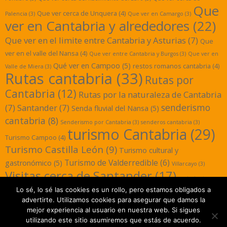
Que
Que ver cerca de Unquera
(4)
Palencia
(3)
Que ver en Camargo
(3)
ver en Cantabria y alrededores
(22)
Que ver en el limite entre Cantabria y Asturias
(7)
Que
ver en el valle del Nansa
(4)
Que ver entre Cantabria y Burgos
(3)
Que ver en
Qué ver en Campoo
(5)
restos romanos cantabria
(4)
Valle de Miera
(3)
Rutas cantabria
(33)
Rutas por
Cantabria
(12)
Rutas por la naturaleza de Cantabria
senderismo
(7)
Santander
(7)
Senda fluvial del Nansa
(5)
cantabria
(8)
Senderismo por Cantabria
(3)
senderos cantabria
(3)
turismo Cantabria
(29)
Turismo Campoo
(4)
Turismo Castilla León
(9)
Turismo cultural y
Turismo de Valderredible
(6)
gastronómico
(5)
Villarcayo
(3)
Visitas cerca de Santander
(17)
yacimientos
Lo sé, lo sé las cookies es un rollo, pero estamos obligados a
romanos cantabria
(3)
advertirte. Utilizamos cookies para asegurar que damos la
mejor experiencia al usuario en nuestra web. Si sigues
utilizando este sitio asumiremos que estás de acuerdo.