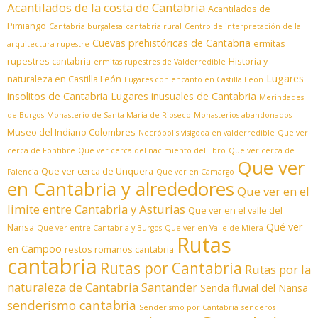
Acantilados de la costa de Cantabria
Acantilados de
Pimiango
Cantabria burgalesa
cantabria rural
Centro de interpretación de la
Cuevas prehistóricas de Cantabria
ermitas
arquitectura rupestre
rupestres cantabria
Historia y
ermitas rupestres de Valderredible
Lugares
naturaleza en Castilla León
Lugares con encanto en Castilla Leon
insolitos de Cantabria
Lugares inusuales de Cantabria
Merindades
de Burgos
Monasterio de Santa Maria de Rioseco
Monasterios abandonados
Museo del Indiano Colombres
Necrópolis visigoda en valderredible
Que ver
cerca de Fontibre
Que ver cerca del nacimiento del Ebro
Que ver cerca de
Que ver
Que ver cerca de Unquera
Palencia
Que ver en Camargo
en Cantabria y alrededores
Que ver en el
limite entre Cantabria y Asturias
Que ver en el valle del
Qué ver
Nansa
Que ver entre Cantabria y Burgos
Que ver en Valle de Miera
Rutas
en Campoo
restos romanos cantabria
cantabria
Rutas por Cantabria
Rutas por la
naturaleza de Cantabria
Santander
Senda fluvial del Nansa
senderismo cantabria
Senderismo por Cantabria
senderos