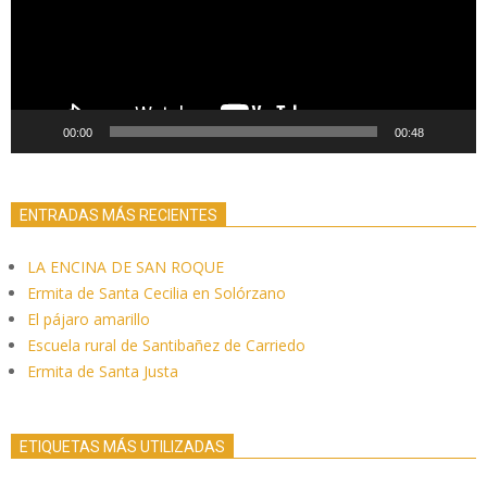
00:00
00:48
ENTRADAS MÁS RECIENTES
LA ENCINA DE SAN ROQUE
Ermita de Santa Cecilia en Solórzano
El pájaro amarillo
Escuela rural de Santibañez de Carriedo
Ermita de Santa Justa
ETIQUETAS MÁS UTILIZADAS