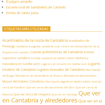
El pájaro amarillo
Escuela rural de Santibañez de Carriedo
Ermita de Santa Justa
ETIQUETAS MÁS UTILIZADAS
Acantilados de la costa de Cantabria
Acantilados de
Pimiango
Cantabria burgalesa
cantabria rural
Centro de interpretación de la
Cuevas prehistóricas de Cantabria
ermitas
arquitectura rupestre
rupestres cantabria
Historia y
ermitas rupestres de Valderredible
Lugares
naturaleza en Castilla León
Lugares con encanto en Castilla Leon
insolitos de Cantabria
Lugares inusuales de Cantabria
Merindades
de Burgos
Monasterio de Santa Maria de Rioseco
Monasterios abandonados
Museo del Indiano Colombres
Necrópolis visigoda en valderredible
Que ver
cerca de Fontibre
Que ver cerca del nacimiento del Ebro
Que ver cerca de
Que ver
Que ver cerca de Unquera
Palencia
Que ver en Camargo
en Cantabria y alrededores
Que ver en el