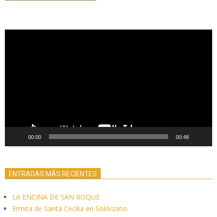
Reproductor
de
vídeo
00:00
00:48
ENTRADAS MÁS RECIENTES
LA ENCINA DE SAN ROQUE
Ermita de Santa Cecilia en Solórzano