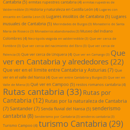
Cantabria
(5)
ermitas rupestres cantabria
(4)
ermitas rupestres de
Historia y naturaleza en Castilla León
(4)
Valderredible
(3)
Lugares con
Lugares insolitos de Cantabria
(5)
Lugares
encanto en Castilla Leon
(3)
inusuales de Cantabria
(5)
Merindades de Burgos
(3)
Monasterio de Santa
Museo del Indiano
Maria de Rioseco
(3)
Monasterios abandonados
(3)
Colombres
(4)
Necrópolis visigoda en valderredible
(3)
Que ver cerca de
Fontibre
(3)
Que ver cerca del nacimiento del Ebro
(3)
Que ver cerca de
Que
Que ver cerca de Unquera
(4)
Palencia
(3)
Que ver en Camargo
(3)
ver en Cantabria y alrededores
(22)
Que ver en el limite entre Cantabria y Asturias
(7)
Que
ver en el valle del Nansa
(4)
Que ver entre Cantabria y Burgos
(3)
Que ver en
Qué ver en Campoo
(5)
restos romanos cantabria
(4)
Valle de Miera
(3)
Rutas cantabria
(33)
Rutas por
Cantabria
(12)
Rutas por la naturaleza de Cantabria
senderismo
(7)
Santander
(7)
Senda fluvial del Nansa
(5)
cantabria
(8)
Senderismo por Cantabria
(3)
senderos cantabria
(3)
turismo Cantabria
(29)
Turismo Campoo
(4)