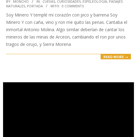
2021-
BY:
MONCHO
IN:
CUEVAS
,
CURIOSIDADES
,
ESPELEOLOGÍA
,
PAISAJES
NATURALES
,
PORTADA
WITH:
0 COMMENTS
04-
Soy Minero Y templé mi corazón con pico y barrena Soy
26
Minero Y con caña, vino y ron me quito las penas. Cantaba el
inmortal Antonio Molina. Algo similar deberían de cantar los
mineros de las minas de Arceon, cambiando el ron por unos
tragos de orujo, y Sierra Morena
READ MORE →
Reproductor
de
vídeo