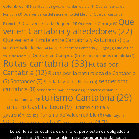
Colombres
(4)
Necrópolis visigoda en valderredible
(3)
Que ver cerca de
Fontibre
(3)
Que ver cerca del nacimiento del Ebro
(3)
Que ver cerca de
Que
Que ver cerca de Unquera
(4)
Palencia
(3)
Que ver en Camargo
(3)
ver en Cantabria y alrededores
(22)
Que ver en el limite entre Cantabria y Asturias
(7)
Que
ver en el valle del Nansa
(4)
Que ver entre Cantabria y Burgos
(3)
Que ver en
Qué ver en Campoo
(5)
restos romanos cantabria
(4)
Valle de Miera
(3)
Rutas cantabria
(33)
Rutas por
Cantabria
(12)
Rutas por la naturaleza de Cantabria
senderismo
(7)
Santander
(7)
Senda fluvial del Nansa
(5)
cantabria
(8)
Senderismo por Cantabria
(3)
senderos cantabria
(3)
turismo Cantabria
(29)
Turismo Campoo
(4)
Turismo Castilla León
(9)
Turismo cultural y
Turismo de Valderredible
(6)
gastronómico
(5)
Villarcayo
(3)
Visitas cerca de Santander
(17)
yacimientos
Lo sé, lo sé las cookies es un rollo, pero estamos obligados a
romanos cantabria
(3)
advertirte. Utilizamos cookies para asegurar que damos la