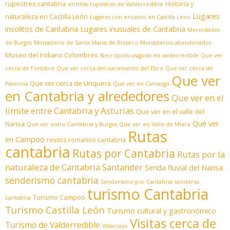
rupestres cantabria
Historia y
ermitas rupestres de Valderredible
Lugares
naturaleza en Castilla León
Lugares con encanto en Castilla Leon
insolitos de Cantabria
Lugares inusuales de Cantabria
Merindades
de Burgos
Monasterio de Santa Maria de Rioseco
Monasterios abandonados
Museo del Indiano Colombres
Necrópolis visigoda en valderredible
Que ver
cerca de Fontibre
Que ver cerca del nacimiento del Ebro
Que ver cerca de
Que ver
Que ver cerca de Unquera
Palencia
Que ver en Camargo
en Cantabria y alrededores
Que ver en el
limite entre Cantabria y Asturias
Que ver en el valle del
Qué ver
Nansa
Que ver entre Cantabria y Burgos
Que ver en Valle de Miera
Rutas
en Campoo
restos romanos cantabria
cantabria
Rutas por Cantabria
Rutas por la
naturaleza de Cantabria
Santander
Senda fluvial del Nansa
senderismo cantabria
Senderismo por Cantabria
senderos
turismo Cantabria
Turismo Campoo
cantabria
Turismo Castilla León
Turismo cultural y gastronómico
Visitas cerca de
Turismo de Valderredible
Villarcayo