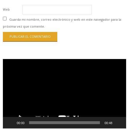
Web
Guarda mi nombre, correo electrónico y web en este navegador para la
próxima vez que comente.
Reproductor
de
vídeo
00:00
00:48