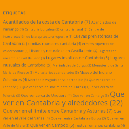
ETIQUETAS
Acantilados de la costa de Cantabria
(7)
Acantilados de
Pimiango
(4)
Cantabria burgalesa
(3)
cantabria rural
(3)
Centro de
Cuevas prehistóricas de
interpretación de la arquitectura rupestre
(3)
Cantabria
(5)
ermitas rupestres cantabria
(4)
ermitas rupestres de
Historia y naturaleza en Castilla León
(4)
Valderredible
(3)
Lugares con
Lugares insolitos de Cantabria
(5)
Lugares
encanto en Castilla Leon
(3)
inusuales de Cantabria
(5)
Merindades de Burgos
(3)
Monasterio de Santa
Museo del Indiano
Maria de Rioseco
(3)
Monasterios abandonados
(3)
Colombres
(4)
Necrópolis visigoda en valderredible
(3)
Que ver cerca de
Fontibre
(3)
Que ver cerca del nacimiento del Ebro
(3)
Que ver cerca de
Que
Que ver cerca de Unquera
(4)
Palencia
(3)
Que ver en Camargo
(3)
ver en Cantabria y alrededores
(22)
Que ver en el limite entre Cantabria y Asturias
(7)
Que
ver en el valle del Nansa
(4)
Que ver entre Cantabria y Burgos
(3)
Que ver en
Qué ver en Campoo
(5)
restos romanos cantabria
(4)
Valle de Miera
(3)