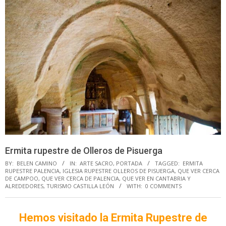
Ermita rupestre de Olleros de Pisuerga
BY:
BELEN CAMINO
IN:
ARTE SACRO
,
PORTADA
TAGGED:
ERMITA
RUPESTRE PALENCIA
,
IGLESIA RUPESTRE OLLEROS DE PISUERGA
,
QUE VER CERCA
DE CAMPOO
,
QUE VER CERCA DE PALENCIA
,
QUE VER EN CANTABRIA Y
ALREDEDORES
,
TURISMO CASTILLA LEÓN
WITH:
0 COMMENTS
Hemos visitado la
Ermita Rupestre de