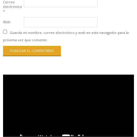
Correo
electrónico
*
Web
Guarda mi nombre, correo electrónico y web en este navegador para la
próxima vez que comente.
Reproductor
de
vídeo