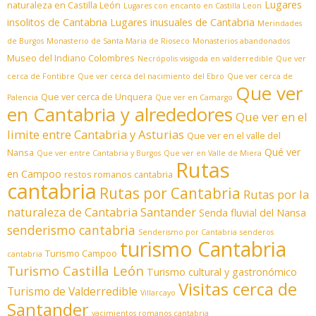
Lugares
naturaleza en Castilla León
Lugares con encanto en Castilla Leon
insolitos de Cantabria
Lugares inusuales de Cantabria
Merindades
de Burgos
Monasterio de Santa Maria de Rioseco
Monasterios abandonados
Museo del Indiano Colombres
Necrópolis visigoda en valderredible
Que ver
cerca de Fontibre
Que ver cerca del nacimiento del Ebro
Que ver cerca de
Que ver
Que ver cerca de Unquera
Palencia
Que ver en Camargo
en Cantabria y alrededores
Que ver en el
limite entre Cantabria y Asturias
Que ver en el valle del
Qué ver
Nansa
Que ver entre Cantabria y Burgos
Que ver en Valle de Miera
Rutas
en Campoo
restos romanos cantabria
cantabria
Rutas por Cantabria
Rutas por la
naturaleza de Cantabria
Santander
Senda fluvial del Nansa
senderismo cantabria
Senderismo por Cantabria
senderos
turismo Cantabria
Turismo Campoo
cantabria
Turismo Castilla León
Turismo cultural y gastronómico
Visitas cerca de
Turismo de Valderredible
Villarcayo
Santander
yacimientos romanos cantabria