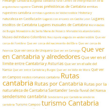
Pimiango
Cantabria burgalesa
cantabria rural
Centro de interpretación de la
Cuevas prehistóricas de Cantabria
ermitas
arquitectura rupestre
rupestres cantabria
Historia y
ermitas rupestres de Valderredible
Lugares
naturaleza en Castilla León
Lugares con encanto en Castilla Leon
insolitos de Cantabria
Lugares inusuales de Cantabria
Merindades
de Burgos
Monasterio de Santa Maria de Rioseco
Monasterios abandonados
Museo del Indiano Colombres
Necrópolis visigoda en valderredible
Que ver
cerca de Fontibre
Que ver cerca del nacimiento del Ebro
Que ver cerca de
Que ver
Que ver cerca de Unquera
Palencia
Que ver en Camargo
en Cantabria y alrededores
Que ver en el
limite entre Cantabria y Asturias
Que ver en el valle del
Qué ver
Nansa
Que ver entre Cantabria y Burgos
Que ver en Valle de Miera
Rutas
en Campoo
restos romanos cantabria
cantabria
Rutas por Cantabria
Rutas por la
naturaleza de Cantabria
Santander
Senda fluvial del Nansa
senderismo cantabria
Senderismo por Cantabria
senderos
turismo Cantabria
Turismo Campoo
cantabria