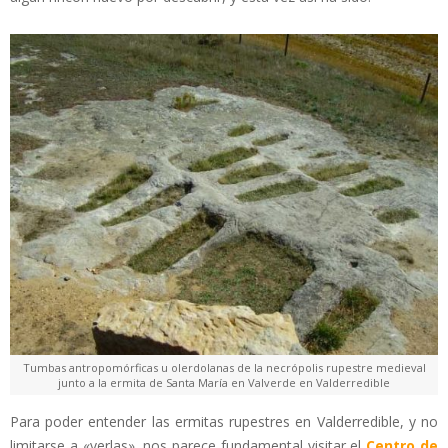
Tumbas antropomórficas u olerdolanas de la necrópolis rupestre medieval
junto a la ermita de Santa María en Valverde en Valderredible
Para poder entender las ermitas rupestres en Valderredible, y no
limitarse a «verlas», nos parece fundamental visitar el
Centro de