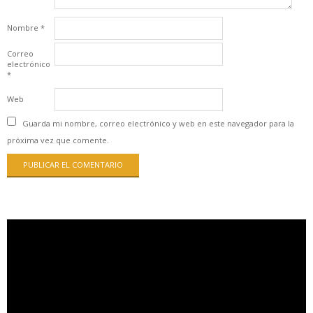
Nombre
*
Correo
electrónico
*
Web
Guarda mi nombre, correo electrónico y web en este navegador para la
próxima vez que comente.
Reproductor
de
vídeo