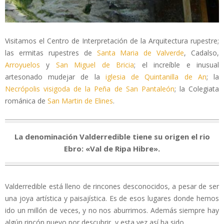
Visitamos el Centro de Interpretación de la Arquitectura rupestre;
las ermitas rupestres de
Santa Maria de Valverde
, Cadalso,
Arroyuelos
y
San Miguel de Bricia
; el increíble e inusual
artesonado mudejar de la
iglesia de Quintanilla de An
; la
Necrópolis visigoda de la Peña de San Pantaleón
; la Colegiata
románica de
San Martin de Elines
.
La denominación Valderredible tiene su origen el rio
Ebro: «Val de Ripa Hibre».
Valderredible está lleno de rincones desconocidos, a pesar de ser
una joya artística y paisajística. Es de esos lugares donde hemos
ido un millón de veces, y no nos aburrimos. Además siempre hay
algún rincón nuevo por descubrir, y esta vez así ha sido.