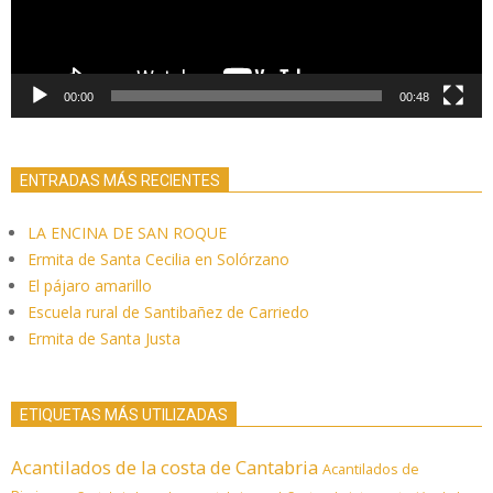
00:00
00:48
ENTRADAS MÁS RECIENTES
LA ENCINA DE SAN ROQUE
Ermita de Santa Cecilia en Solórzano
El pájaro amarillo
Escuela rural de Santibañez de Carriedo
Ermita de Santa Justa
ETIQUETAS MÁS UTILIZADAS
Acantilados de la costa de Cantabria
Acantilados de