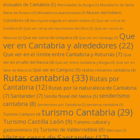
inusuales de Cantabria
(5)
Merindades de Burgos
(3)
Monasterio de Santa
Museo del Indiano
Maria de Rioseco
(3)
Monasterios abandonados
(3)
Colombres
(4)
Necrópolis visigoda en valderredible
(3)
Que ver cerca de
Fontibre
(3)
Que ver cerca del nacimiento del Ebro
(3)
Que ver cerca de
Que
Que ver cerca de Unquera
(4)
Palencia
(3)
Que ver en Camargo
(3)
ver en Cantabria y alrededores
(22)
Que ver en el limite entre Cantabria y Asturias
(7)
Que
ver en el valle del Nansa
(4)
Que ver entre Cantabria y Burgos
(3)
Que ver en
Qué ver en Campoo
(5)
restos romanos cantabria
(4)
Valle de Miera
(3)
Rutas cantabria
(33)
Rutas por
Cantabria
(12)
Rutas por la naturaleza de Cantabria
senderismo
(7)
Santander
(7)
Senda fluvial del Nansa
(5)
cantabria
(8)
Senderismo por Cantabria
(3)
senderos cantabria
(3)
turismo Cantabria
(29)
Turismo Campoo
(4)
Turismo Castilla León
(9)
Turismo cultural y
Turismo de Valderredible
(6)
gastronómico
(5)
Villarcayo
(3)
Visitas cerca de Santander
(17)
yacimientos