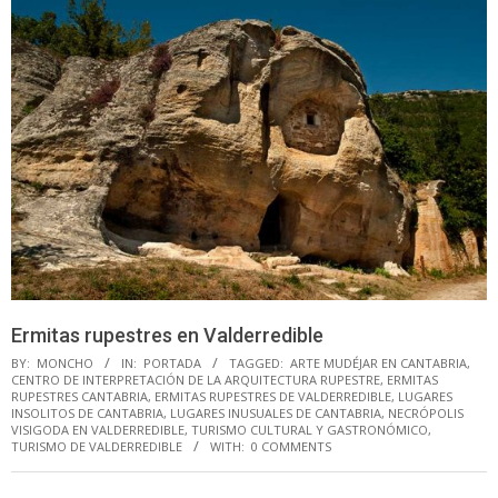
Ermitas rupestres en Valderredible
BY:
MONCHO
IN:
PORTADA
TAGGED:
ARTE MUDÉJAR EN CANTABRIA
,
CENTRO DE INTERPRETACIÓN DE LA ARQUITECTURA RUPESTRE
,
ERMITAS
RUPESTRES CANTABRIA
,
ERMITAS RUPESTRES DE VALDERREDIBLE
,
LUGARES
INSOLITOS DE CANTABRIA
,
LUGARES INUSUALES DE CANTABRIA
,
NECRÓPOLIS
VISIGODA EN VALDERREDIBLE
,
TURISMO CULTURAL Y GASTRONÓMICO
,
TURISMO DE VALDERREDIBLE
WITH:
0 COMMENTS