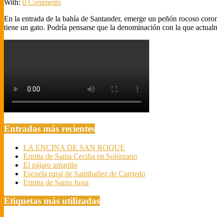
04
With:
0 Comments
En la entrada de la bahía de Santander, emerge un peñón rocoso corona
tiene un gato. Podría pensarse que la denominación con la que actual
Entradas más recientes
LA ENCINA DE SAN ROQUE
Ermita de Santa Cecilia en Solórzano
El pájaro amarillo
Escuela rural de Santibañez de Carriedo
Ermita de Santa Justa
Etiquetas más utilizadas