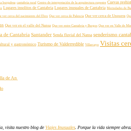
Cuevas prehist
ia burgalesa
cantabria rural
Centro de interpretación de la arquitectura rupestre
Lugares insolitos de Cantabria
Lugares inusuales de Cantabria
on
Merindades de B
Que ver cerca de Unquera
e ver cerca del nacimiento del Ebro
Que ver cerca de Palencia
Qu
as
Que ver en el valle del Nansa
Que ver entre Cantabria y Burgos
Que ver en Valle de Mi
senderismo canta
za de Cantabria
Santander
Senda fluvial del Nansa
Visitas ce
Turismo de Valderredible
ltural y gastronómico
Villarcayo
illa de An
do
ia, visita nuestro blog de
Viajes Inusuales
. Porque la vida siempre abra