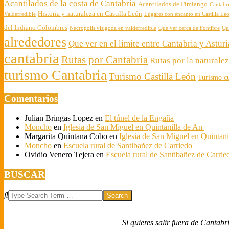
Acantilados de la costa de Cantabria
Acantilados de Pimiango
Cantabr
Historia y naturaleza en Castilla León
Valderredible
Lugares con encanto en Castilla Le
del Indiano Colombres
Necrópolis visigoda en valderredible
Que ver cerca de Fontibre
Qu
alrededores
Que ver en el limite entre Cantabria y Asturi
cantabria
Rutas por Cantabria
Rutas por la naturale
turismo Cantabria
Turismo Castilla León
Turismo cu
Comentarios
Julian Bringas Lopez
en
El túnel de la Engaña
Moncho
en
Iglesia de San Miguel en Quintanilla de An
Margarita Quintana Cobo
en
Iglesia de San Miguel en Quintan
Moncho
en
Escuela rural de Santibañez de Carriedo
Ovidio Venero Tejera
en
Escuela rural de Santibañez de Carrie
BUSCAR
Search
Si quieres salir fuera de Cantabr