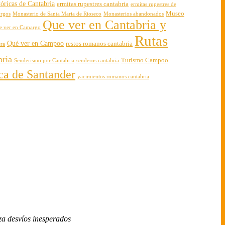
óricas de Cantabria
ermitas rupestres cantabria
ermitas rupestres de
Museo
urgos
Monasterio de Santa Maria de Rioseco
Monasterios abandonados
Que ver en Cantabria y
e ver en Camargo
Rutas
Qué ver en Campoo
restos romanos cantabria
era
bria
Turismo Campoo
Senderismo por Cantabria
senderos cantabria
rca de Santander
yacimientos romanos cantabria
za desvíos inesperados