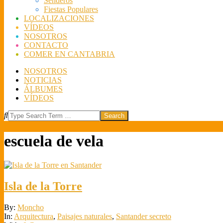
Senderos
Fiestas Populares
LOCALIZACIONES
VÍDEOS
NOSOTROS
CONTACTO
COMER EN CANTABRIA
NOSOTROS
NOTICIAS
ÁLBUMES
VÍDEOS
Search
escuela de vela
Isla de la Torre
2021-
By:
Moncho
08-
In:
Arquitectura
,
Paisajes naturales
,
Santander secreto