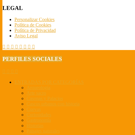
LEGAL
Personalizar Cookies
Política de Cookies
Política de Privacidad
Aviso Legal
PERFILES SOCIALES
ENTRADAS POR CATEGORÍAS
Arqueología
Arte sacro
Casonas y Palacios
Cascos urbanos con historia
Cuevas
Curiosidades
Gastronomía
Historias
Paisajes naturales