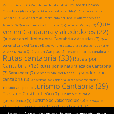
Museo del Indiano
Maria de Rioseco
(3)
Monasterios abandonados
(3)
Colombres
(4)
Necrópolis visigoda en valderredible
(3)
Que ver cerca de
Fontibre
(3)
Que ver cerca del nacimiento del Ebro
(3)
Que ver cerca de
Que
Que ver cerca de Unquera
(4)
Palencia
(3)
Que ver en Camargo
(3)
ver en Cantabria y alrededores
(22)
Que ver en el limite entre Cantabria y Asturias
(7)
Que
ver en el valle del Nansa
(4)
Que ver entre Cantabria y Burgos
(3)
Que ver en
Qué ver en Campoo
(5)
restos romanos cantabria
(4)
Valle de Miera
(3)
Rutas cantabria
(33)
Rutas por
Cantabria
(12)
Rutas por la naturaleza de Cantabria
senderismo
(7)
Santander
(7)
Senda fluvial del Nansa
(5)
cantabria
(8)
Senderismo por Cantabria
(3)
senderos cantabria
(3)
turismo Cantabria
(29)
Turismo Campoo
(4)
Turismo Castilla León
(9)
Turismo cultural y
Turismo de Valderredible
(6)
gastronómico
(5)
Villarcayo
(3)
Visitas cerca de Santander
(17)
yacimientos
Lo sé, lo sé las cookies es un rollo, pero estamos obligados a