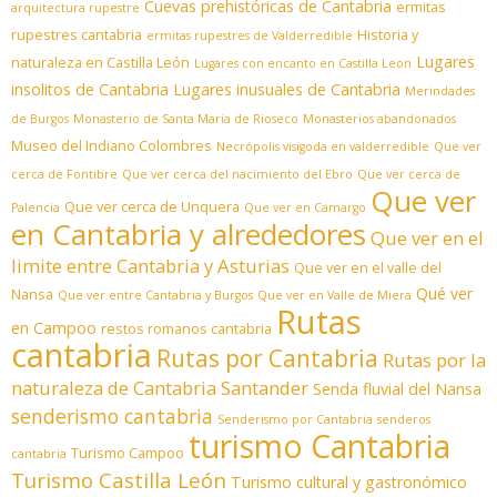
Cuevas prehistóricas de Cantabria
ermitas
arquitectura rupestre
rupestres cantabria
Historia y
ermitas rupestres de Valderredible
Lugares
naturaleza en Castilla León
Lugares con encanto en Castilla Leon
insolitos de Cantabria
Lugares inusuales de Cantabria
Merindades
de Burgos
Monasterio de Santa Maria de Rioseco
Monasterios abandonados
Museo del Indiano Colombres
Necrópolis visigoda en valderredible
Que ver
cerca de Fontibre
Que ver cerca del nacimiento del Ebro
Que ver cerca de
Que ver
Que ver cerca de Unquera
Palencia
Que ver en Camargo
en Cantabria y alrededores
Que ver en el
limite entre Cantabria y Asturias
Que ver en el valle del
Qué ver
Nansa
Que ver entre Cantabria y Burgos
Que ver en Valle de Miera
Rutas
en Campoo
restos romanos cantabria
cantabria
Rutas por Cantabria
Rutas por la
naturaleza de Cantabria
Santander
Senda fluvial del Nansa
senderismo cantabria
Senderismo por Cantabria
senderos
turismo Cantabria
Turismo Campoo
cantabria
Turismo Castilla León
Turismo cultural y gastronómico