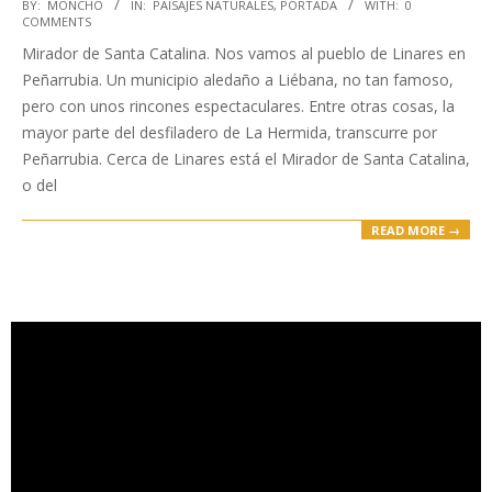
2025-
BY:
MONCHO
IN:
PAISAJES NATURALES
,
PORTADA
WITH:
0
COMMENTS
05-
Mirador de Santa Catalina. Nos vamos al pueblo de Linares en
09
Peñarrubia. Un municipio aledaño a Liébana, no tan famoso,
pero con unos rincones espectaculares. Entre otras cosas, la
mayor parte del desfiladero de La Hermida, transcurre por
Peñarrubia. Cerca de Linares está el Mirador de Santa Catalina,
o del
READ MORE →
Reproductor
de
vídeo