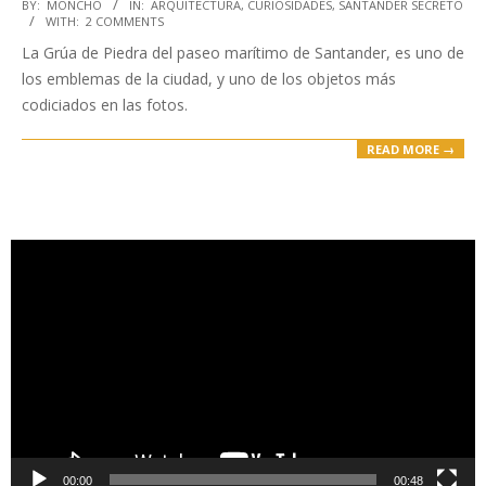
2021-
BY:
MONCHO
IN:
ARQUITECTURA
,
CURIOSIDADES
,
SANTANDER SECRETO
WITH:
2 COMMENTS
09-
La Grúa de Piedra del paseo marítimo de Santander, es uno de
03
los emblemas de la ciudad, y uno de los objetos más
codiciados en las fotos.
READ MORE →
Reproductor
de
vídeo
00:00
00:48