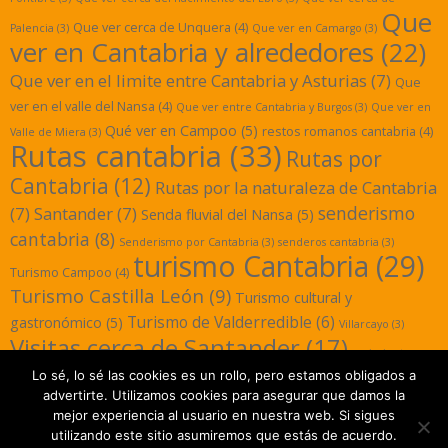
Que
Que ver cerca de Unquera
(4)
Palencia
(3)
Que ver en Camargo
(3)
ver en Cantabria y alrededores
(22)
Que ver en el limite entre Cantabria y Asturias
(7)
Que
ver en el valle del Nansa
(4)
Que ver entre Cantabria y Burgos
(3)
Que ver en
Qué ver en Campoo
(5)
restos romanos cantabria
(4)
Valle de Miera
(3)
Rutas cantabria
(33)
Rutas por
Cantabria
(12)
Rutas por la naturaleza de Cantabria
senderismo
(7)
Santander
(7)
Senda fluvial del Nansa
(5)
cantabria
(8)
Senderismo por Cantabria
(3)
senderos cantabria
(3)
turismo Cantabria
(29)
Turismo Campoo
(4)
Turismo Castilla León
(9)
Turismo cultural y
Turismo de Valderredible
(6)
gastronómico
(5)
Villarcayo
(3)
Visitas cerca de Santander
(17)
yacimientos
Lo sé, lo sé las cookies es un rollo, pero estamos obligados a
romanos cantabria
(3)
advertirte. Utilizamos cookies para asegurar que damos la
mejor experiencia al usuario en nuestra web. Si sigues
utilizando este sitio asumiremos que estás de acuerdo.