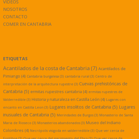
VÍDEOS
NOSOTROS
CONTACTO
COMER EN CANTABRIA
ETIQUETAS
Acantilados de la costa de Cantabria
(7)
Acantilados de
Pimiango
(4)
Cantabria burgalesa
(3)
cantabria rural
(3)
Centro de
Cuevas prehistóricas de
interpretación de la arquitectura rupestre
(3)
Cantabria
(5)
ermitas rupestres cantabria
(4)
ermitas rupestres de
Historia y naturaleza en Castilla León
(4)
Valderredible
(3)
Lugares con
Lugares insolitos de Cantabria
(5)
Lugares
encanto en Castilla Leon
(3)
inusuales de Cantabria
(5)
Merindades de Burgos
(3)
Monasterio de Santa
Museo del Indiano
Maria de Rioseco
(3)
Monasterios abandonados
(3)
Colombres
(4)
Necrópolis visigoda en valderredible
(3)
Que ver cerca de
Fontibre
(3)
Que ver cerca del nacimiento del Ebro
(3)
Que ver cerca de