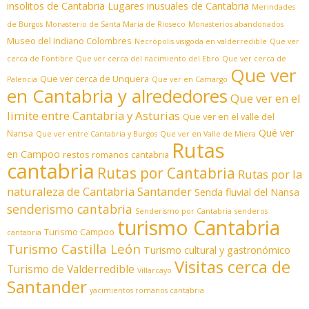
insolitos de Cantabria
Lugares inusuales de Cantabria
Merindades
de Burgos
Monasterio de Santa Maria de Rioseco
Monasterios abandonados
Museo del Indiano Colombres
Necrópolis visigoda en valderredible
Que ver
cerca de Fontibre
Que ver cerca del nacimiento del Ebro
Que ver cerca de
Que ver
Que ver cerca de Unquera
Palencia
Que ver en Camargo
en Cantabria y alrededores
Que ver en el
limite entre Cantabria y Asturias
Que ver en el valle del
Qué ver
Nansa
Que ver entre Cantabria y Burgos
Que ver en Valle de Miera
Rutas
en Campoo
restos romanos cantabria
cantabria
Rutas por Cantabria
Rutas por la
naturaleza de Cantabria
Santander
Senda fluvial del Nansa
senderismo cantabria
Senderismo por Cantabria
senderos
turismo Cantabria
Turismo Campoo
cantabria
Turismo Castilla León
Turismo cultural y gastronómico
Visitas cerca de
Turismo de Valderredible
Villarcayo
Santander
yacimientos romanos cantabria