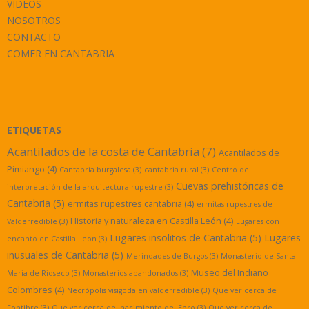
VÍDEOS
NOSOTROS
CONTACTO
COMER EN CANTABRIA
ETIQUETAS
Acantilados de la costa de Cantabria
(7)
Acantilados de
Pimiango
(4)
Cantabria burgalesa
(3)
cantabria rural
(3)
Centro de
Cuevas prehistóricas de
interpretación de la arquitectura rupestre
(3)
Cantabria
(5)
ermitas rupestres cantabria
(4)
ermitas rupestres de
Historia y naturaleza en Castilla León
(4)
Valderredible
(3)
Lugares con
Lugares insolitos de Cantabria
(5)
Lugares
encanto en Castilla Leon
(3)
inusuales de Cantabria
(5)
Merindades de Burgos
(3)
Monasterio de Santa
Museo del Indiano
Maria de Rioseco
(3)
Monasterios abandonados
(3)
Colombres
(4)
Necrópolis visigoda en valderredible
(3)
Que ver cerca de
Fontibre
(3)
Que ver cerca del nacimiento del Ebro
(3)
Que ver cerca de