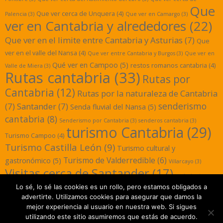
Que
Que ver cerca de Unquera
(4)
Palencia
(3)
Que ver en Camargo
(3)
ver en Cantabria y alrededores
(22)
Que ver en el limite entre Cantabria y Asturias
(7)
Que
ver en el valle del Nansa
(4)
Que ver entre Cantabria y Burgos
(3)
Que ver en
Qué ver en Campoo
(5)
restos romanos cantabria
(4)
Valle de Miera
(3)
Rutas cantabria
(33)
Rutas por
Cantabria
(12)
Rutas por la naturaleza de Cantabria
senderismo
(7)
Santander
(7)
Senda fluvial del Nansa
(5)
cantabria
(8)
Senderismo por Cantabria
(3)
senderos cantabria
(3)
turismo Cantabria
(29)
Turismo Campoo
(4)
Turismo Castilla León
(9)
Turismo cultural y
Turismo de Valderredible
(6)
gastronómico
(5)
Villarcayo
(3)
Visitas cerca de Santander
(17)
yacimientos
Lo sé, lo sé las cookies es un rollo, pero estamos obligados a
romanos cantabria
(3)
advertirte. Utilizamos cookies para asegurar que damos la
mejor experiencia al usuario en nuestra web. Si sigues
utilizando este sitio asumiremos que estás de acuerdo.