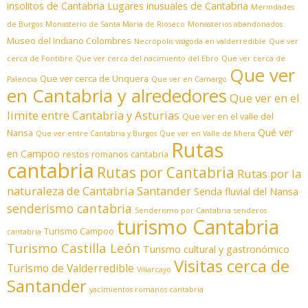
insolitos de Cantabria
Lugares inusuales de Cantabria
Merindades
de Burgos
Monasterio de Santa Maria de Rioseco
Monasterios abandonados
Museo del Indiano Colombres
Necrópolis visigoda en valderredible
Que ver
cerca de Fontibre
Que ver cerca del nacimiento del Ebro
Que ver cerca de
Que ver
Que ver cerca de Unquera
Palencia
Que ver en Camargo
en Cantabria y alrededores
Que ver en el
limite entre Cantabria y Asturias
Que ver en el valle del
Qué ver
Nansa
Que ver entre Cantabria y Burgos
Que ver en Valle de Miera
Rutas
en Campoo
restos romanos cantabria
cantabria
Rutas por Cantabria
Rutas por la
naturaleza de Cantabria
Santander
Senda fluvial del Nansa
senderismo cantabria
Senderismo por Cantabria
senderos
turismo Cantabria
Turismo Campoo
cantabria
Turismo Castilla León
Turismo cultural y gastronómico
Visitas cerca de
Turismo de Valderredible
Villarcayo
Santander
yacimientos romanos cantabria