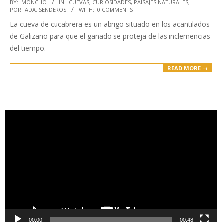
2023-
BY:
MONCHO
IN:
CUEVAS
,
CURIOSIDADES
,
PAISAJES NATURALES
,
PORTADA
,
SENDEROS
WITH:
0 COMMENTS
05-
La cueva de cucabrera es un abrigo situado en los acantilados
26
de Galizano para que el ganado se proteja de las inclemencias
del tiempo.
READ MORE →
Reproductor
de
vídeo
00:00
00:48