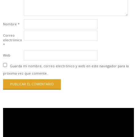
Nombre
*
Correo
electrónico
*
Web
Guarda mi nombre, correo electrónico y web en este navegador para la
próxima vez que comente.
Reproductor
de
vídeo