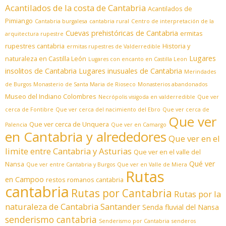
Acantilados de la costa de Cantabria
Acantilados de
Pimiango
Cantabria burgalesa
cantabria rural
Centro de interpretación de la
Cuevas prehistóricas de Cantabria
ermitas
arquitectura rupestre
rupestres cantabria
Historia y
ermitas rupestres de Valderredible
Lugares
naturaleza en Castilla León
Lugares con encanto en Castilla Leon
insolitos de Cantabria
Lugares inusuales de Cantabria
Merindades
de Burgos
Monasterio de Santa Maria de Rioseco
Monasterios abandonados
Museo del Indiano Colombres
Necrópolis visigoda en valderredible
Que ver
cerca de Fontibre
Que ver cerca del nacimiento del Ebro
Que ver cerca de
Que ver
Que ver cerca de Unquera
Palencia
Que ver en Camargo
en Cantabria y alrededores
Que ver en el
limite entre Cantabria y Asturias
Que ver en el valle del
Qué ver
Nansa
Que ver entre Cantabria y Burgos
Que ver en Valle de Miera
Rutas
en Campoo
restos romanos cantabria
cantabria
Rutas por Cantabria
Rutas por la
naturaleza de Cantabria
Santander
Senda fluvial del Nansa
senderismo cantabria
Senderismo por Cantabria
senderos