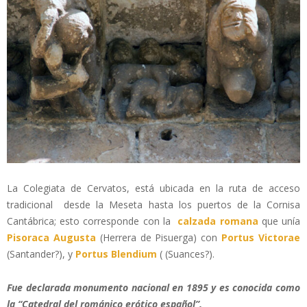
La Colegiata de Cervatos, está ubicada en la ruta de acceso
tradicional desde la Meseta hasta los puertos de la Cornisa
Cantábrica; esto corresponde con la
calzada romana
que unía
Pisoraca Augusta
(Herrera de Pisuerga) con
Portus
Victorae
(Santander?), y
Portus Blendium
( (Suances?).
Fue declarada monumento nacional en 1895 y es
conocida como
la “Catedral del románico erótico español”.