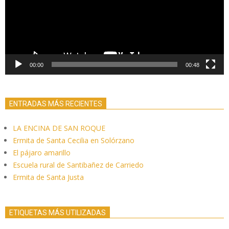
00:00
00:48
ENTRADAS MÁS RECIENTES
LA ENCINA DE SAN ROQUE
Ermita de Santa Cecilia en Solórzano
El pájaro amarillo
Escuela rural de Santibañez de Carriedo
Ermita de Santa Justa
ETIQUETAS MÁS UTILIZADAS