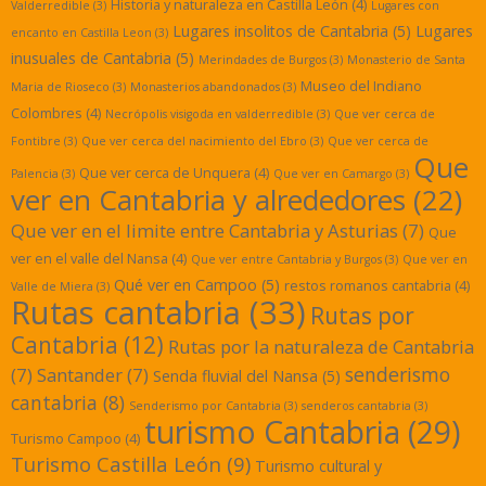
Historia y naturaleza en Castilla León
(4)
Valderredible
(3)
Lugares con
Lugares insolitos de Cantabria
(5)
Lugares
encanto en Castilla Leon
(3)
inusuales de Cantabria
(5)
Merindades de Burgos
(3)
Monasterio de Santa
Museo del Indiano
Maria de Rioseco
(3)
Monasterios abandonados
(3)
Colombres
(4)
Necrópolis visigoda en valderredible
(3)
Que ver cerca de
Fontibre
(3)
Que ver cerca del nacimiento del Ebro
(3)
Que ver cerca de
Que
Que ver cerca de Unquera
(4)
Palencia
(3)
Que ver en Camargo
(3)
ver en Cantabria y alrededores
(22)
Que ver en el limite entre Cantabria y Asturias
(7)
Que
ver en el valle del Nansa
(4)
Que ver entre Cantabria y Burgos
(3)
Que ver en
Qué ver en Campoo
(5)
restos romanos cantabria
(4)
Valle de Miera
(3)
Rutas cantabria
(33)
Rutas por
Cantabria
(12)
Rutas por la naturaleza de Cantabria
senderismo
(7)
Santander
(7)
Senda fluvial del Nansa
(5)
cantabria
(8)
Senderismo por Cantabria
(3)
senderos cantabria
(3)
turismo Cantabria
(29)
Turismo Campoo
(4)
Turismo Castilla León
(9)
Turismo cultural y