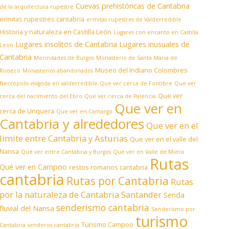
Cuevas prehistóricas de Cantabria
de la arquitectura rupestre
ermitas rupestres cantabria
ermitas rupestres de Valderredible
Historia y naturaleza en Castilla León
Lugares con encanto en Castilla
Lugares insolitos de Cantabria
Lugares inusuales de
Leon
Cantabria
Merindades de Burgos
Monasterio de Santa Maria de
Museo del Indiano Colombres
Rioseco
Monasterios abandonados
Necrópolis visigoda en valderredible
Que ver cerca de Fontibre
Que ver
Que ver
cerca del nacimiento del Ebro
Que ver cerca de Palencia
Que ver en
cerca de Unquera
Que ver en Camargo
Cantabria y alrededores
Que ver en el
limite entre Cantabria y Asturias
Que ver en el valle del
Nansa
Que ver entre Cantabria y Burgos
Que ver en Valle de Miera
Rutas
Qué ver en Campoo
restos romanos cantabria
cantabria
Rutas por Cantabria
Rutas
por la naturaleza de Cantabria
Santander
Senda
senderismo cantabria
fluvial del Nansa
Senderismo por
turismo
Turismo Campoo
Cantabria
senderos cantabria