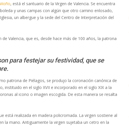
Vioño
, está el santuario de la Virgen de Valencia. Se encuentra
arboleda y unas campas con algún que otro camino enlosado,
lesia, un albergue y la sede del Centro de Interpretación del
gen de Valencia, que es, desde hace más de 100 años, la patrona
n para festejar su festividad, que se
bre.
omo patrona de Piélagos, se produjo la coronación canónica de
, instituido en el siglo XVII e incorporado en el siglo XIX a la
 coronas al icono o imagen escogida. De esta manera se resalta
, que está realizada en madera policromada. La virgen sostiene al
 en la mano. Antiguamente la virgen sujetaba un cetro en la