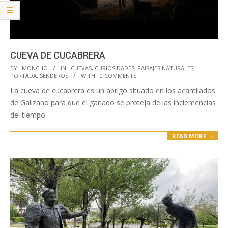
CUEVA DE CUCABRERA
2023-
BY:
MONCHO
IN:
CUEVAS
,
CURIOSIDADES
,
PAISAJES NATURALES
,
PORTADA
,
SENDEROS
WITH:
0 COMMENTS
05-
La cueva de cucabrera es un abrigo situado en los acantilados
26
de Galizano para que el ganado se proteja de las inclemencias
del tiempo.
READ MORE →