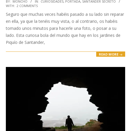
2023-
BY:
MONCHO
IN:
CURIOSIDADES
,
PORTADA
,
SANTANDER SECRETO
WITH:
2 COMMENTS
05-
Seguro que muchas veces habéis pasado a su lado sin reparar
30
en ella, ya que la tenéis muy vista, o al contrario, os habéis
tomado unos minutos para hacerle una foto, o posar a su
lado. Esta curiosa bola del mundo que hay en los jardines de
Piquío de Santander,
READ MORE →