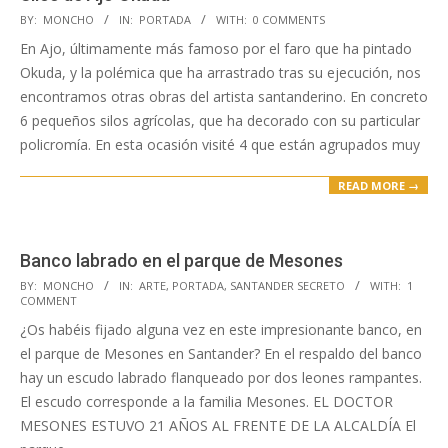
2023-
BY:
MONCHO
IN:
PORTADA
WITH:
0 COMMENTS
05-
En Ajo, últimamente más famoso por el faro que ha pintado
08
Okuda, y la polémica que ha arrastrado tras su ejecución, nos
encontramos otras obras del artista santanderino. En concreto
6 pequeños silos agrícolas, que ha decorado con su particular
policromía. En esta ocasión visité 4 que están agrupados muy
READ MORE →
Banco labrado en el parque de Mesones
2023-
BY:
MONCHO
IN:
ARTE
,
PORTADA
,
SANTANDER SECRETO
WITH:
1
COMMENT
05-
¿Os habéis fijado alguna vez en este impresionante banco, en
05
el parque de Mesones en Santander? En el respaldo del banco
hay un escudo labrado flanqueado por dos leones rampantes.
El escudo corresponde a la familia Mesones. EL DOCTOR
MESONES ESTUVO 21 AÑOS AL FRENTE DE LA ALCALDÍA El