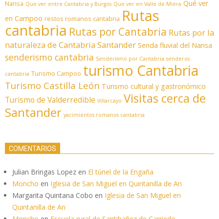
Qué ver
Nansa
Que ver entre Cantabria y Burgos
Que ver en Valle de Miera
Rutas
en Campoo
restos romanos cantabria
cantabria
Rutas por Cantabria
Rutas por la
naturaleza de Cantabria
Santander
Senda fluvial del Nansa
senderismo cantabria
Senderismo por Cantabria
senderos
turismo Cantabria
Turismo Campoo
cantabria
Turismo Castilla León
Turismo cultural y gastronómico
Visitas cerca de
Turismo de Valderredible
Villarcayo
Santander
yacimientos romanos cantabria
COMENTARIOS
Julian Bringas Lopez
en
El túnel de la Engaña
Moncho
en
Iglesia de San Miguel en Quintanilla de An
Margarita Quintana Cobo
en
Iglesia de San Miguel en
Quintanilla de An
Moncho
en
Escuela rural de Santibañez de Carriedo