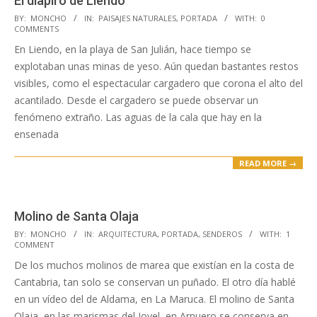
El diapiro de Liendo
2023-
BY:
MONCHO
IN:
PAISAJES NATURALES
,
PORTADA
WITH:
0
COMMENTS
04-
En Liendo, en la playa de San Julián, hace tiempo se
27
explotaban unas minas de yeso. Aún quedan bastantes restos
visibles, como el espectacular cargadero que corona el alto del
acantilado. Desde el cargadero se puede observar un
fenómeno extraño. Las aguas de la cala que hay en la
ensenada
READ MORE →
Molino de Santa Olaja
2023-
BY:
MONCHO
IN:
ARQUITECTURA
,
PORTADA
,
SENDEROS
WITH:
1
COMMENT
04-
De los muchos molinos de marea que existían en la costa de
26
Cantabria, tan solo se conservan un puñado. El otro día hablé
en un vídeo del de Aldama, en La Maruca. El molino de Santa
Olaja, en las marismas del Joyel, en Arnuero se conserva en