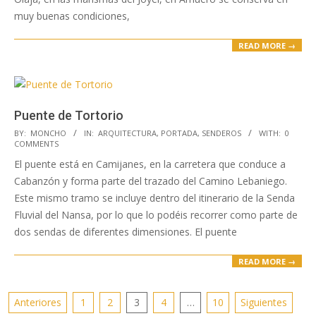
muy buenas condiciones,
READ MORE →
Puente de Tortorio
2023-
BY:
MONCHO
IN:
ARQUITECTURA
,
PORTADA
,
SENDEROS
WITH:
0
COMMENTS
04-
El puente está en Camijanes, en la carretera que conduce a
17
Cabanzón y forma parte del trazado del Camino Lebaniego.
Este mismo tramo se incluye dentro del itinerario de la Senda
Fluvial del Nansa, por lo que lo podéis recorrer como parte de
dos sendas de diferentes dimensiones. El puente
READ MORE →
Paginación
Anteriores
1
2
3
4
…
10
Siguientes