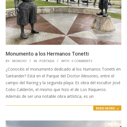
Monumento a los Hermanos Tonetti
2023-
BY:
MONCHO
IN:
PORTADA
WITH:
0 COMMENTS
05-
¿Conocéis el monumento dedicado al los Humanos Tonetti en
16
Santander? Está en el Parque del Doctor Mesones, entre el
campo del Racing y la segunda playa. Es obra del escultor José
Cobo Calderón, el mismo que hizo el de Los Raqueros.
Además de ser una notable obra artística, es un
READ MORE →