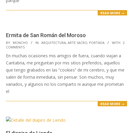
parque
READ MORE →
Ermita de San Román del Moroso
2023-
BY:
MONCHO
IN:
ARQUITECTURA
,
ARTE SACRO
,
PORTADA
WITH:
2
COMMENTS
05-
En muchas ocasiones mis amigos de fuera, cuando viajan a
03
Cantabria, me preguntan por mis sitios preferidos, aquellos
que tengo grabados en las “cookies” de mi cerebro, y que me
salen de forma inmediata, sin pensar. Son muchos, muy
variados, y algunos no los comparto ni aunque me prometan
el
READ MORE →