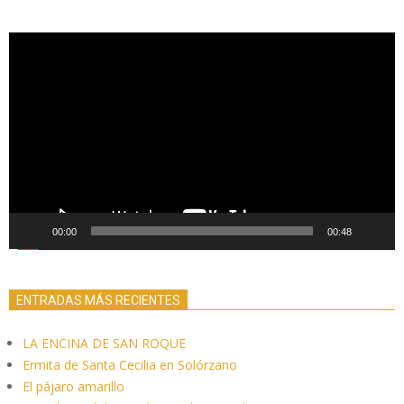
de
entradas
Reproductor
de
vídeo
00:00
00:48
ENTRADAS MÁS RECIENTES
LA ENCINA DE SAN ROQUE
Ermita de Santa Cecilia en Solórzano
El pájaro amarillo