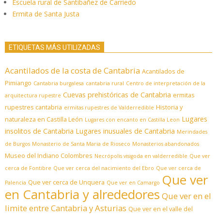
Escuela rural de Santibañez de Carriedo
Ermita de Santa Justa
ETIQUETAS MÁS UTILIZADAS
Acantilados de la costa de Cantabria
Acantilados de
Pimiango
Cantabria burgalesa
cantabria rural
Centro de interpretación de la
Cuevas prehistóricas de Cantabria
ermitas
arquitectura rupestre
rupestres cantabria
Historia y
ermitas rupestres de Valderredible
Lugares
naturaleza en Castilla León
Lugares con encanto en Castilla Leon
insolitos de Cantabria
Lugares inusuales de Cantabria
Merindades
de Burgos
Monasterio de Santa Maria de Rioseco
Monasterios abandonados
Museo del Indiano Colombres
Necrópolis visigoda en valderredible
Que ver
cerca de Fontibre
Que ver cerca del nacimiento del Ebro
Que ver cerca de
Que ver
Que ver cerca de Unquera
Palencia
Que ver en Camargo
en Cantabria y alrededores
Que ver en el
limite entre Cantabria y Asturias
Que ver en el valle del