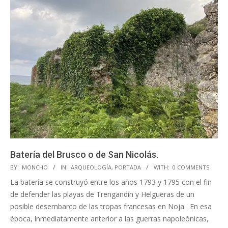
Batería del Brusco o de San Nicolás.
2023-
BY:
MONCHO
IN:
ARQUEOLOGÍA
,
PORTADA
WITH:
0 COMMENTS
05-
La batería se construyó entre los años 1793 y 1795 con el fin
15
de defender las playas de Trengandín y Helgueras de un
posible desembarco de las tropas francesas en Noja. En esa
época, inmediatamente anterior a las guerras napoleónicas,